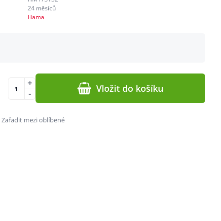
24 měsíců
Hama
+
Vložit do košíku
-
Zařadit mezi oblíbené