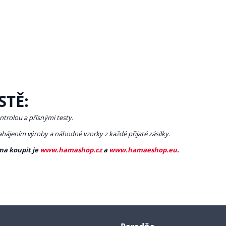
STĚ:
ntrolou a přísnými testy.
zahájením výroby a náhodné vzorky z každé přijaté zásilky.
ma koupit je
www.hamashop.cz
a
www.hamaeshop.eu
.