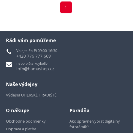
1
Rádi vám pomůžeme
Volejte Po-Pi 09:00-16:30
+420 776 777 669
nebo pište kdykoliv
info@hamashop.cz
Naše výdejny
Výdejna UHERSKÉ HRADIŠTĚ
O nákupe
Poradňa
Obchodné podmienky
Ako správne vybrať digitálny
fotorámik?
Doprava a platba