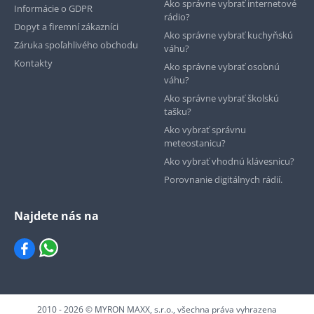
Ako správne vybrať internetové
Informácie o GDPR
rádio?
Dopyt a firemní zákazníci
Ako správne vybrať kuchyňskú
Záruka spoľahlivého obchodu
váhu?
Kontakty
Ako správne vybrať osobnú
váhu?
Ako správne vybrať školskú
tašku?
Ako vybrať správnu
meteostanicu?
Ako vybrať vhodnú klávesnicu?
Porovnanie digitálnych rádií.
Najdete nás na
2010 - 2026 © MYRON MAXX, s.r.o., všechna práva vyhrazena