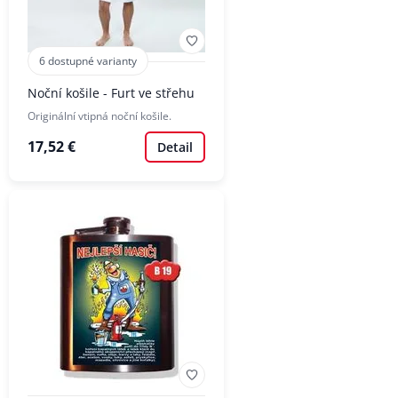
6 dostupné varianty
Noční košile - Furt ve střehu
Originální vtipná noční košile.
17,52 €
Detail