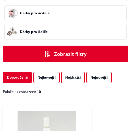
Dárky pro učitele
Dárky pro řidiče
Zobrazit filtry
PODKATEGORIE
Doporučené
Nejlevnejší
Nejdražší
Nejnovější
Položek k zobrazení:
10
CENA
ZNAČKA