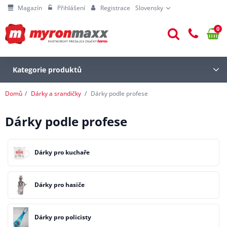
Magazín
Přihlášení
Registrace
Slovensky
0
Kategorie produktů
Domů
Dárky a srandičky
Dárky podle profese
Dárky podle profese
Dárky pro kuchaře
Dárky pro hasiče
Dárky pro policisty