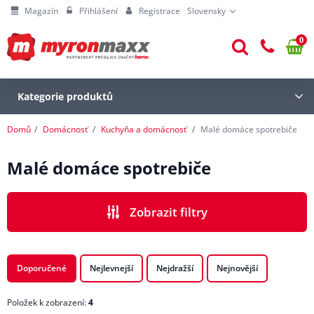
Magazín
Přihlášení
Registrace
Slovensky
0
Kategorie produktů
Domů
Domácnosť
Kuchyňa a domácnosť
Malé domáce spotrebiče
Malé domáce spotrebiče
Zobrazit filtry
CENA
Doporučené
Nejlevnejší
Nejdražší
Nejnovější
Položek k zobrazení:
4
ZNAČKA