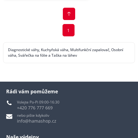
1
Diagnostické váhy, Kuchyňská váha, Multifunkční zapalovač, Osobní
váha, Svářečka na fólie a Taška na láhev
Rádi vám pomůžeme
Volejte Po-Pi 09:00-16:30
+420 776 777 669
nebo pište kdykoliv
info@hamashop.cz
Naše výdejny