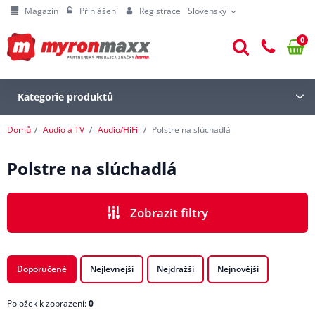
Magazín
Přihlášení
Registrace
Slovensky
0
Kategorie produktů
Domů
Audio a TV
Audio/HiFi
Polstre na slúchadlá
Polstre na slúchadlá
Zobrazit filtry
Doporučené
Nejlevnejší
Nejdražší
Nejnovější
Položek k zobrazení:
0