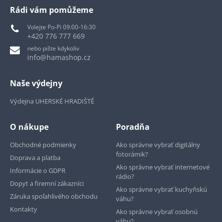
Rádi vám pomůžeme
Volejte Po-Pi 09:00-16:30
+420 776 777 669
nebo pište kdykoliv
info@hamashop.cz
Naše výdejny
Výdejna UHERSKÉ HRADIŠTĚ
O nákupe
Poradňa
Obchodné podmienky
Ako správne vybrať digitálny
fotorámik?
Doprava a platba
Ako správne vybrať internetové
Informácie o GDPR
rádio?
Dopyt a firemní zákazníci
Ako správne vybrať kuchyňskú
Záruka spoľahlivého obchodu
váhu?
Kontakty
Ako správne vybrať osobnú
váhu?