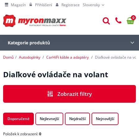
Magazín
Přihlášení
Registrace
Slovensky
0
Kategorie produktů
Domů
Autodoplnky
CarHiFi káble a adaptéry
Diaľkové ovládače na vol
Diaľkové ovládače na volant
Zobrazit filtry
Doporučené
Nejlevnejší
Nejdražší
Nejnovější
Položek k zobrazení:
0