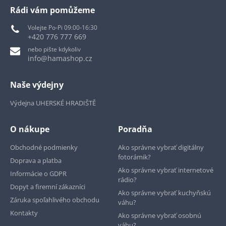
Rádi vám pomůžeme
Volejte Po-Pi 09:00-16:30
+420 776 777 669
nebo pište kdykoliv
info@hamashop.cz
Naše výdejny
Výdejna UHERSKÉ HRADIŠTĚ
O nákupe
Poradňa
Obchodné podmienky
Ako správne vybrať digitálny
fotorámik?
Doprava a platba
Ako správne vybrať internetové
Informácie o GDPR
rádio?
Dopyt a firemní zákazníci
Ako správne vybrať kuchyňskú
Záruka spoľahlivého obchodu
váhu?
Kontakty
Ako správne vybrať osobnú
váhu?