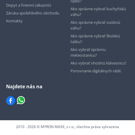
rádio?
Dopyt a firemní zákazníci
Ako správne vybrať kuchyňskú
Záruka spoľahlivého obchodu
váhu?
Kontakty
Ako správne vybrať osobnú
váhu?
Ako správne vybrať školskú
tašku?
Ako vybrať správnu
meteostanicu?
Ako vybrať vhodnú klávesnicu?
Porovnanie digitálnych rádií.
Najdete nás na
2010 - 2026 © MYRON MAXX, s.r.o., všechna práva vyhrazena