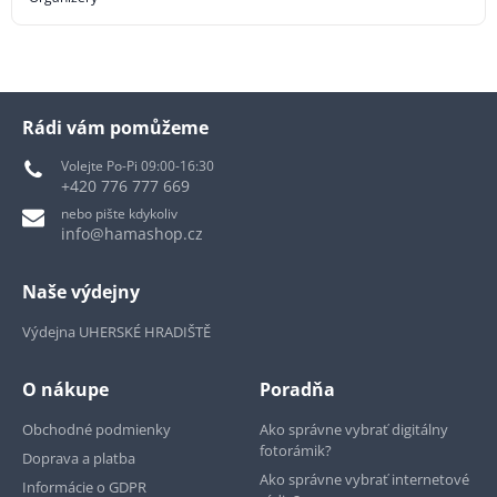
Rádi vám pomůžeme
Volejte Po-Pi 09:00-16:30
+420 776 777 669
nebo pište kdykoliv
info@hamashop.cz
Naše výdejny
Výdejna UHERSKÉ HRADIŠTĚ
O nákupe
Poradňa
Obchodné podmienky
Ako správne vybrať digitálny
fotorámik?
Doprava a platba
Ako správne vybrať internetové
Informácie o GDPR