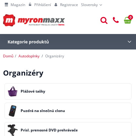
Magazín
Přihlášení
Registrace
Slovensky
0
Kategorie produktů
Domů
Autodoplnky
Organizéry
Organizéry
Plážové tašky
Puzdrá na slnečnú clonu
Prísl. prenosné DVD prehrávače