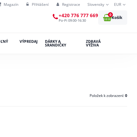
Magazín
Přihlášení
Registrace
Slovensky
EUR
0
+420 776 777 669
Košík
Po-Pi 09:00-16:30
OĽNÝ
VÝPREDAJ
DÁRKY A
ZDRAVÁ
SRANDIČKY
VÝŽIVA
Položek k zobrazení:
0