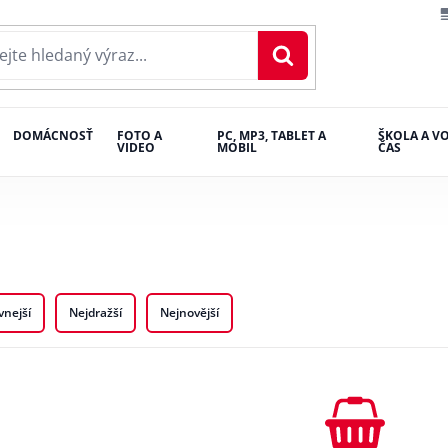
DOMÁCNOSŤ
FOTO A
PC, MP3, TABLET A
ŠKOLA A V
VIDEO
MOBIL
ČAS
vnejší
Nejdražší
Nejnovější