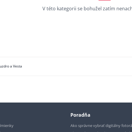
V této kategorii se bohužel zatím nenac
uzdro a Vesta
Poradňa
dmienky
Ako správne vybrať digitálny fotor