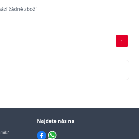
hází žádné zboží
1
Najdete nás na
ámik?