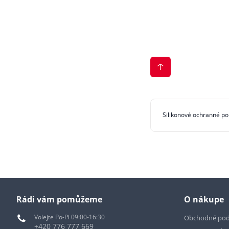
Silikonové ochranné po
Rádi vám pomůžeme
O nákupe
Volejte Po-Pi 09:00-16:30
Obchodné po
+420 776 777 669