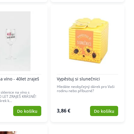
a víno - 40let zraješ
Vypěstuj si slunečnici
Hledáte neobyčejný dárek pro Vaši
rodinu nebo příbuzné?
sklenice na víno s
0 LET ZRAJEŠ KRÁSNĚ!
dárek k…
3,86 €
Do košíku
Do košíku