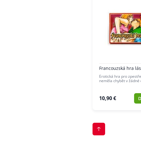
Francouzská hra lás
Erotická hra pro zpestř
neměla chybět v žádné
10,90 €
D