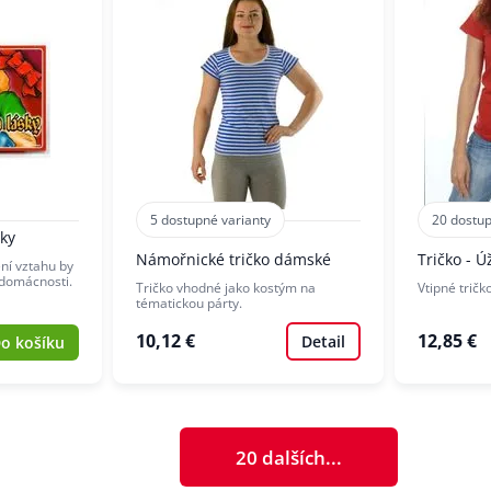
5 dostupné varianty
20 dostup
ky
Námořnické tričko dámské
Tričko - 
ení vztahu by
 domácnosti.
Tričko vhodné jako kostým na
Vtipné tričk
tématickou párty.
10,12 €
12,85 €
Detail
o košíku
20 dalších...