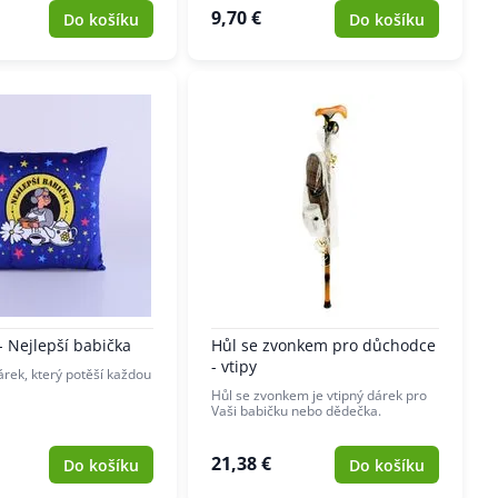
9,70 €
Do košíku
Do košíku
- Nejlepší babička
Hůl se zvonkem pro důchodce
- vtipy
árek, který potěší každou
Hůl se zvonkem je vtipný dárek pro
Vaši babičku nebo dědečka.
21,38 €
Do košíku
Do košíku