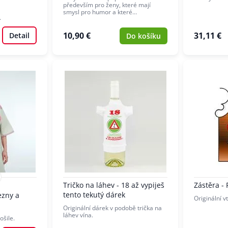
především pro ženy, které mají
smysl pro humor a které…
.
10,90 €
31,11 €
Detail
Do košíku
Tričko na láhev - 18 až vypiješ
Zástěra - 
tento tekutý dárek
ezny a
Originální v
Originální dárek v podobě trička na
láhev vína.
ošile.