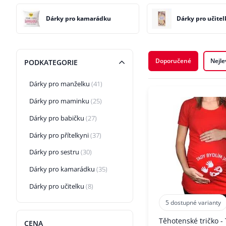
Dárky pro kamarádku
Dárky pro učitel
Doporučené
Nejle
PODKATEGORIE
Dárky pro manželku
(41)
Dárky pro maminku
(25)
Dárky pro babičku
(27)
Dárky pro přítelkyni
(37)
Dárky pro sestru
(30)
Dárky pro kamarádku
(35)
Dárky pro učitelku
(8)
5 dostupné varianty
Těhotenské tričko -
CENA