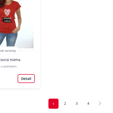
né varianty
Úžasná máma
o s potiskem.
Detail
2
3
4
1