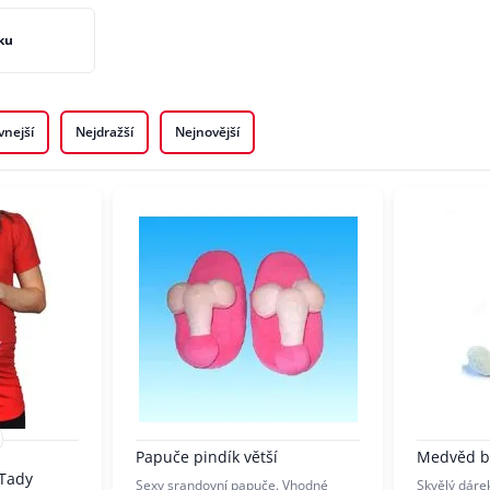
ku
vnejší
Nejdražší
Nejnovější
Papuče pindík větší
Medvěd bí
 Tady
Sexy srandovní papuče. Vhodné
Skvělý dárek