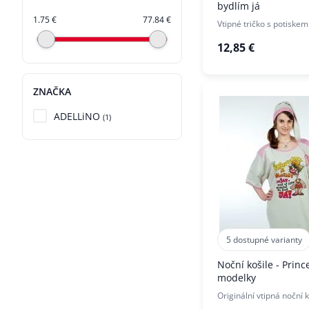
bydlím já
1.75 €
77.84 €
Vtipné tričko s potiskem
12,85 €
ZNAČKA
ADELLiNO
(1)
5 dostupné varianty
Noční košile - Princ
modelky
Originální vtipná noční k