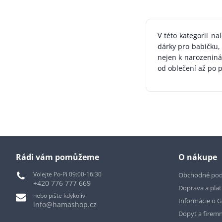
V této kategorii n
dárky pro babičku,
nejen k narozeniná
od oblečení až po 
Rádi vám pomůžeme
O nákupe
Volejte Po-Pi 09:00-16:30
Obchodné po
+420 776 777 669
Doprava a pla
nebo pište kdykoliv
Informácie o 
info@hamashop.cz
Dopyt a firemn