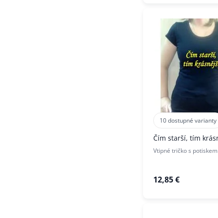
10 dostupné varianty
Čím starší, tím krás
Vtipné tričko s potiskem
12,85 €