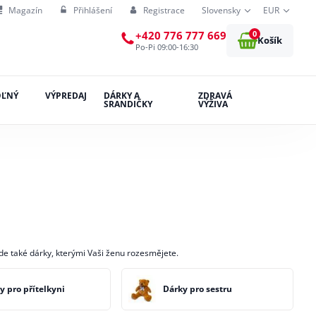
Magazín
Přihlášení
Registrace
Slovensky
EUR
0
+420 776 777 669
Košík
Po-Pi 09:00-16:30
OĽNÝ
VÝPREDAJ
DÁRKY A
ZDRAVÁ
SRANDIČKY
VÝŽIVA
zde také dárky, kterými Vaši ženu rozesmějete.
y pro přítelkyni
Dárky pro sestru