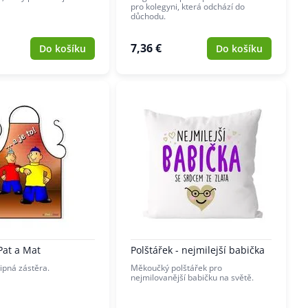
pro kolegyni, která odchází do
důchodu.
7,36 €
Do košíku
Do košíku
Pat a Mat
Polštářek - nejmilejší babička
tipná zástěra.
Měkoučký polštářek pro
nejmilovanější babičku na světě.