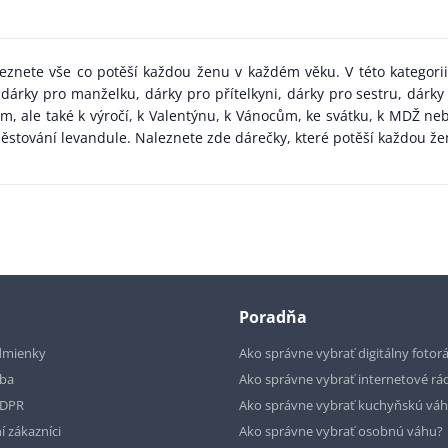
aleznete vše co potěší každou ženu v každém věku. V této kategor
 dárky pro manželku, dárky pro přítelkyni, dárky pro sestru, dárk
m, ale také k výročí, k Valentýnu, k Vánocům, ke svátku, k MDŽ n
pěstování levandule. Naleznete zde dárečky, které potěší každou ž
Poradňa
dmienky
Ako správne vybrať digitálny fotor
tba
Ako správne vybrať internetové rá
GDPR
Ako správne vybrať kuchyňskú vá
í zákazníci
Ako správne vybrať osobnú váhu?