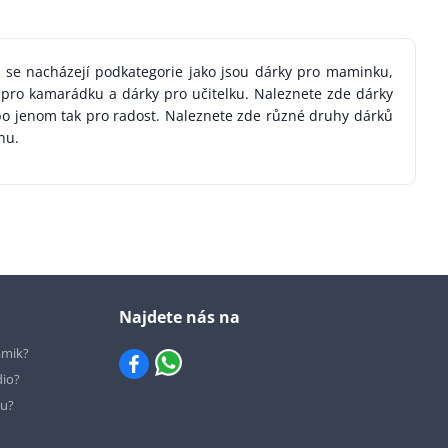
ii se nacházejí podkategorie jako jsou dárky pro maminku,
y pro kamarádku a dárky pro učitelku. Naleznete zde dárky
ebo jenom tak pro radost. Naleznete zde různé druhy dárků
enu.
Najdete nás na
ámik?
dio?
hu?