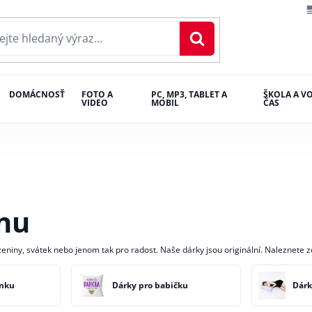
DOMÁCNOSŤ
FOTO A
PC, MP3, TABLET A
ŠKOLA A V
VIDEO
MOBIL
ČAS
nu
zeniny, svátek nebo jenom tak pro radost. Naše dárky jsou originální. Naleznete 
nku
Dárky pro babičku
Dárk