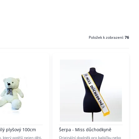
Položek k zobrazení:
76
lý plyšový 100cm
Šerpa - Miss důchodkyně
, který potěší nejen děti.
Originální doplněk pro babičku nebo