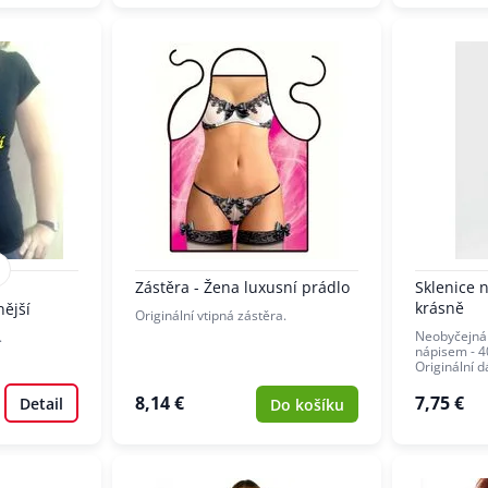
Zástěra - Žena luxusní prádlo
Sklenice n
krásně
nější
Originální vtipná zástěra.
Neobyčejná 
.
nápisem - 4
Originální 
8,14 €
7,75 €
Detail
Do košíku