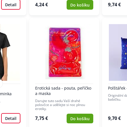
4,24 €
9,74 €
Detail
Do košíku
Erotická sada - pouta, peříčko
Polštářek 
a maska
aminka
Originální d
babičku.
Darujte tuto sadu Vaší drahé
.
polovčce a udělejte si noc plnou
erotiky.
7,75 €
9,70 €
Detail
Do košíku