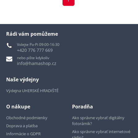
Rádi vám pomůžeme
Volejte Po-Pi 09:00-16:30
+420 776 777 669
nebo pište kdykoliv
info@hamashop.cz
Naše výdejny
Výdejna UHERSKÉ HRADIŠTĚ
O nákupe
Poradňa
Obchodné podmienky
Ako správne vybrať digitálny
fotorámik?
Doprava a platba
Ako správne vybrať internetové
Informácie o GDPR
rádio?