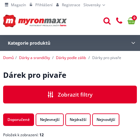
Magazín
Přihlášení
Registrace
Slovensky
0
Kategorie produktů
Domů
Dárky a srandičky
Dárky podle zálib
Dárky pro pivaře
Dárek pro pivaře
Zobrazit filtry
CENA
Doporučené
Nejlevnejší
Nejdražší
Nejnovější
Položek k zobrazení:
12