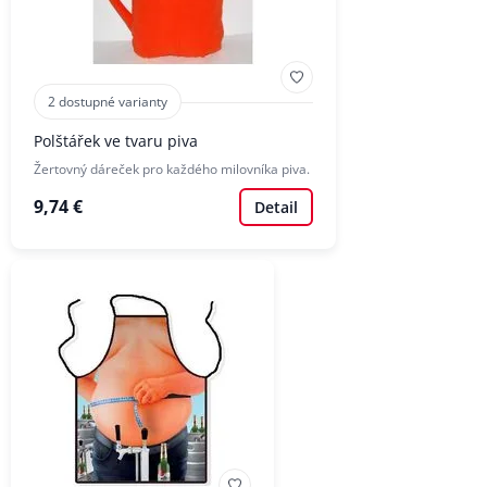
2 dostupné varianty
Polštářek ve tvaru piva
Žertovný dáreček pro každého milovníka piva.
9,74 €
Detail