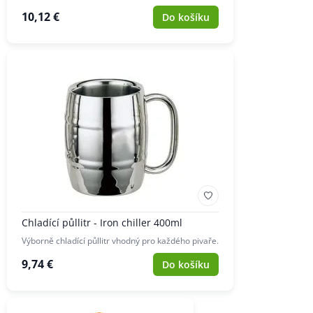
10,12 €
Do košíku
Chladící půllitr - Iron chiller 400ml
Výborně chladící půllitr vhodný pro každého pivaře.
9,74 €
Do košíku