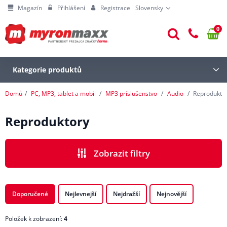
Magazín
Přihlášení
Registrace
Slovensky
0
Kategorie produktů
Domů
PC, MP3, tablet a mobil
MP3 príslušenstvo
Audio
Reprodukto
Reproduktory
Zobrazit filtry
CENA
Doporučené
Nejlevnejší
Nejdražší
Nejnovější
Položek k zobrazení:
4
ZNAČKA