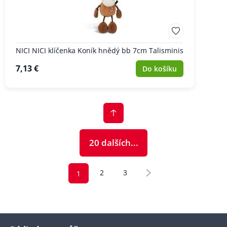
NICI NICI klíčenka Koník hnědý bb 7cm Talisminis
7,13 €
Do košíku
20 dalších...
2
3
1