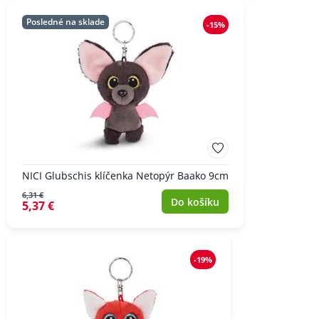
Posledné na sklade
-15%
NICI Glubschis klíčenka Netopýr Baako 9cm
6,31 €
Do košíku
5,37 €
-19%