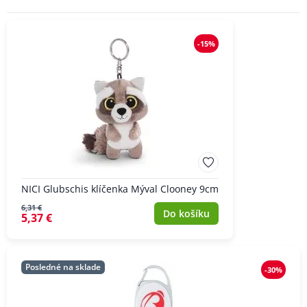
-15%
NICI Glubschis klíčenka Mýval Clooney 9cm
6,31 €
Do košíku
5,37 €
Posledné na sklade
-30%