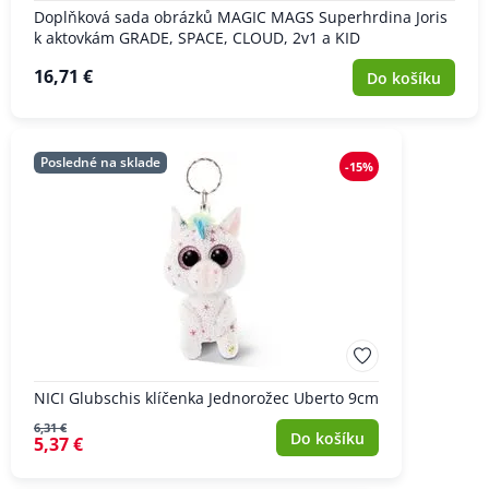
Doplňková sada obrázků MAGIC MAGS Superhrdina Joris
k aktovkám GRADE, SPACE, CLOUD, 2v1 a KID
16,71 €
Do košíku
Posledné na sklade
-15%
NICI Glubschis klíčenka Jednorožec Uberto 9cm
6,31 €
Do košíku
5,37 €