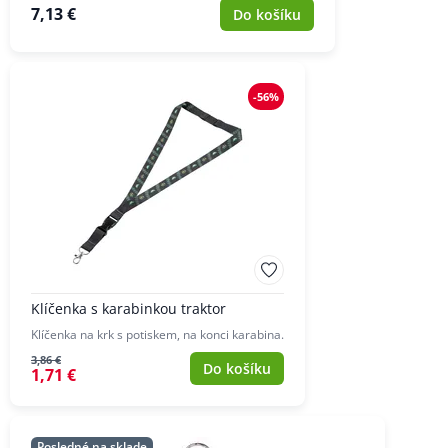
7,13 €
Do košíku
-56%
Klíčenka s karabinkou traktor
Klíčenka na krk s potiskem, na konci karabina.
3,86 €
Do košíku
1,71 €
Posledné na sklade