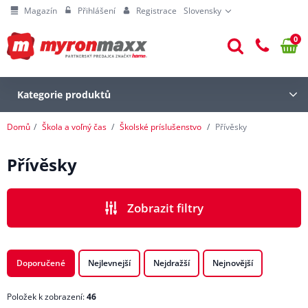
Magazín
Přihlášení
Registrace
Slovensky
0
Kategorie produktů
Domů
Škola a voľný čas
Školské príslušenstvo
Přívěsky
Přívěsky
Zobrazit filtry
CENA
Doporučené
Nejlevnejší
Nejdražší
Nejnovější
Položek k zobrazení:
46
ZNAČKA