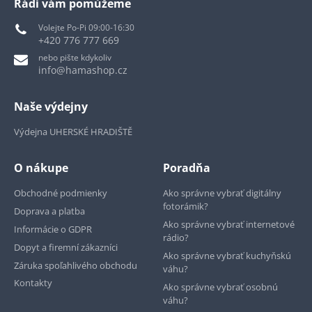
Rádi vám pomůžeme
Volejte Po-Pi 09:00-16:30
+420 776 777 669
nebo pište kdykoliv
info@hamashop.cz
Naše výdejny
Výdejna UHERSKÉ HRADIŠTĚ
O nákupe
Poradňa
Obchodné podmienky
Ako správne vybrať digitálny
fotorámik?
Doprava a platba
Ako správne vybrať internetové
Informácie o GDPR
rádio?
Dopyt a firemní zákazníci
Ako správne vybrať kuchyňskú
Záruka spoľahlivého obchodu
váhu?
Kontakty
Ako správne vybrať osobnú
váhu?