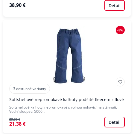
38,90 €
Detail
-8%
3 dostupné varianty
Softshellové nepromokavé kalhoty podšité fleecem riflové
Softshellové kalhoty, nepromokavé s volnou nohavicí na stáhnutí.
Vodní sloupec: 5000…
23,33 €
Detail
21,38 €