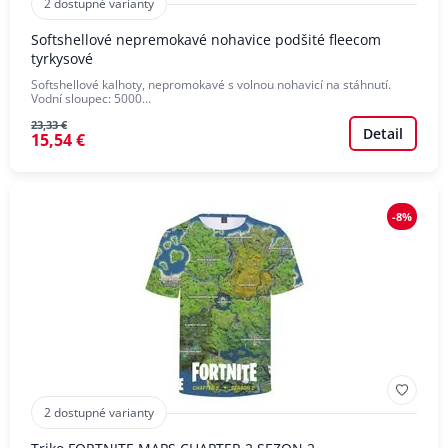
2 dostupné varianty
Softshellové nepremokavé nohavice podšité fleecom
tyrkysové
Softshellové kalhoty, nepromokavé s volnou nohavicí na stáhnutí.
Vodní sloupec: 5000…
23,33 €
Detail
15,54 €
-8%
2 dostupné varianty