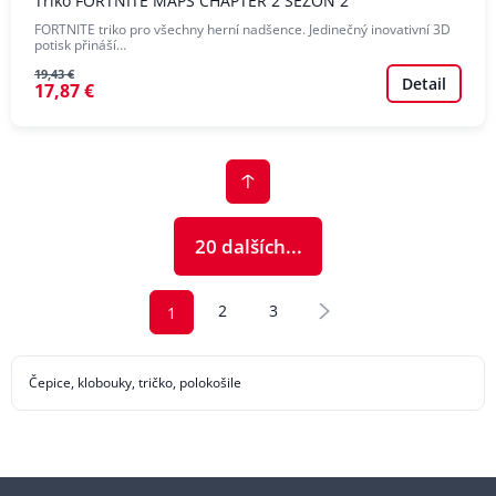
Triko FORTNITE MAPS CHAPTER 2 SEZON 2
FORTNITE triko pro všechny herní nadšence. Jedinečný inovativní 3D
potisk přináší…
19,43 €
Detail
17,87 €
20 dalších...
2
3
1
Čepice, klobouky, tričko, polokošile