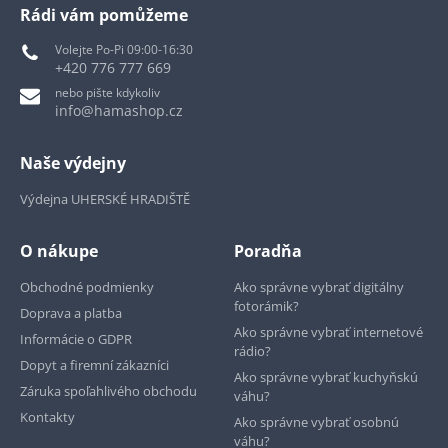
Rádi vám pomůžeme
Volejte Po-Pi 09:00-16:30
+420 776 777 669
nebo pište kdykoliv
info@hamashop.cz
Naše výdejny
Výdejna UHERSKÉ HRADIŠTĚ
O nákupe
Poradňa
Obchodné podmienky
Ako správne vybrať digitálny
fotorámik?
Doprava a platba
Ako správne vybrať internetové
Informácie o GDPR
rádio?
Dopyt a firemní zákazníci
Ako správne vybrať kuchyňskú
Záruka spoľahlivého obchodu
váhu?
Kontakty
Ako správne vybrať osobnú
váhu?