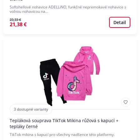
Softshellové nohavice ADELLiNO, funkčné nepremokavé nohavice s
voľnou nohavicou na…
23,33 €
Detail
21,38 €
3 dostupné varianty
Tepláková souprava TikTok Mikina růžová s kapucí +
tepláky černé
TikTok mikina s kapucí pro všechny nadšence této platformy.