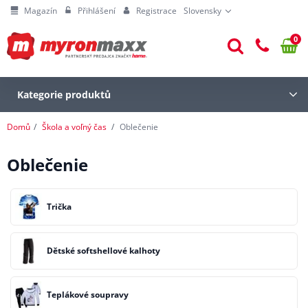
Magazín
Přihlášení
Registrace
Slovensky
0
Kategorie produktů
Domů
Škola a voľný čas
Oblečenie
Oblečenie
Trička
Dětské softshellové kalhoty
Teplákové soupravy