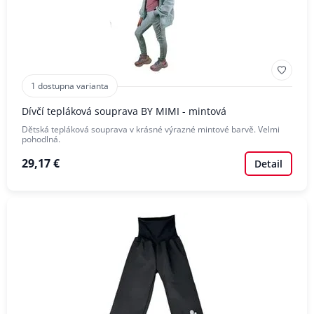
1 dostupna varianta
Dívčí tepláková souprava BY MIMI - mintová
Dětská tepláková souprava v krásné výrazné mintové barvě. Velmi
pohodlná.
29,17 €
Detail