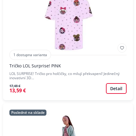
1 dostupna varianta
Tričko LOL Surprise! PINK
LOL SURPRISE! Tričko pro holčičky, co milují překvapení! Jedinečný
inovativní 3D…
17,48 €
Detail
13,59 €
Posledné na sklade