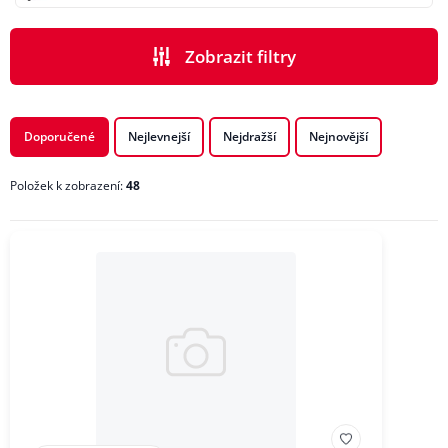
Zobrazit filtry
PODKATEGORIE
Doporučené
Nejlevnejší
Nejdražší
Nejnovější
Položek k zobrazení:
48
CENA
ZNAČKA