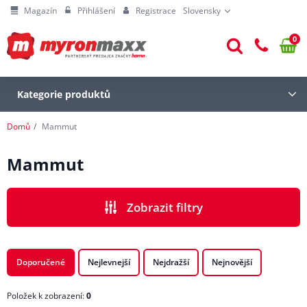
Magazín
Přihlášení
Registrace
Slovensky
0
Kategorie produktů
Domů
Mammut
Mammut
Zobrazit filtry
Doporučené
Nejlevnejší
Nejdražší
Nejnovější
Položek k zobrazení:
0