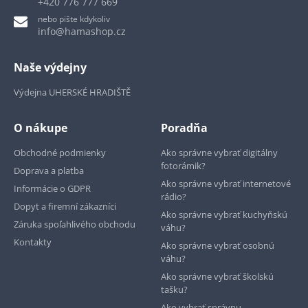
+420 776 777 669
nebo pište kdykoliv
info@hamashop.cz
Naše výdejny
Výdejna UHERSKÉ HRADIŠTĚ
O nákupe
Poradňa
Obchodné podmienky
Ako správne vybrať digitálny
fotorámik?
Doprava a platba
Ako správne vybrať internetové
Informácie o GDPR
rádio?
Dopyt a firemní zákazníci
Ako správne vybrať kuchyňskú
Záruka spoľahlivého obchodu
váhu?
Kontakty
Ako správne vybrať osobnú
váhu?
Ako správne vybrať školskú
tašku?
Ako vybrať správnu