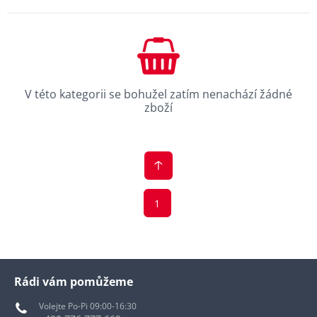
V této kategorii se bohužel zatím nenachází žádné
zboží
1
Rádi vám pomůžeme
Volejte Po-Pi 09:00-16:30