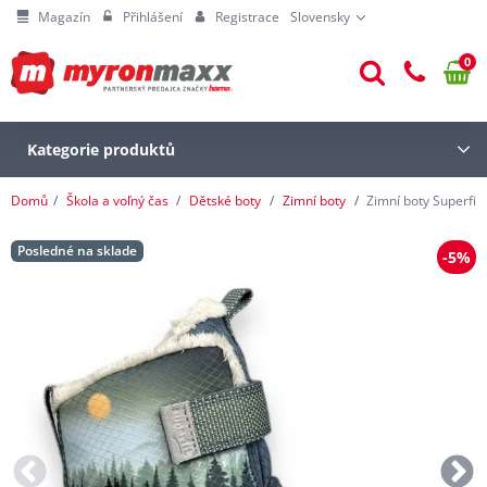
Magazín
Přihlášení
Registrace
Slovensky
0
Kategorie produktů
Domů
Škola a voľný čas
Dětské boty
Zimní boty
Zimní boty Superfi
Posledné na sklade
-5%