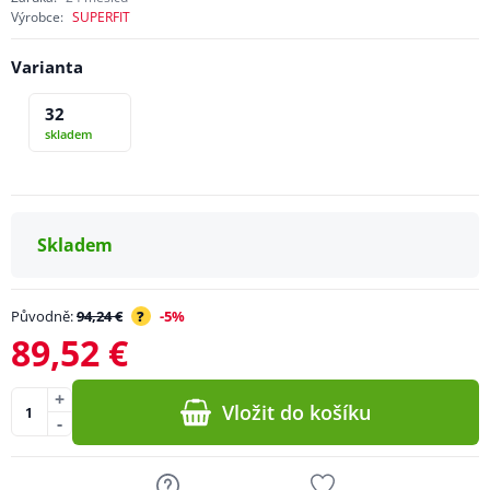
Výrobce:
SUPERFIT
Varianta
32
skladem
Skladem
Původně:
94,24 €
?
-5%
89,52 €
+
Vložit do košíku
-