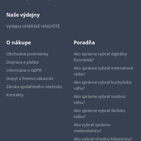
Naše výdejny
Výdejna UHERSKÉ HRADIŠTĚ
O nákupe
Poradňa
Obchodné podmienky
Ako správne vybrať digitálny
fotorámik?
Doprava a platba
Ako správne vybrať internetové
Informácie o GDPR
rádio?
Dopyt a firemní zákazníci
Ako správne vybrať kuchyňskú
Záruka spoľahlivého obchodu
váhu?
Kontakty
Ako správne vybrať osobnú
váhu?
Ako správne vybrať školskú
tašku?
Ako vybrať správnu
meteostanicu?
Ako vybrať vhodnú klávesnicu?