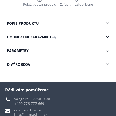
Položit dotaz prodejci
Zařadit mezi oblíbené
POPIS PRODUKTU
HODNOCENÍ ZÁKAZNÍKŮ
(0)
PARAMETRY
O VÝROBCOVI
Rádi vám pomůžeme
Volejte Po-Pi 09:00-16:30
+420 776 777 669
nebo pište kdykoliv
info@hamashop.cz