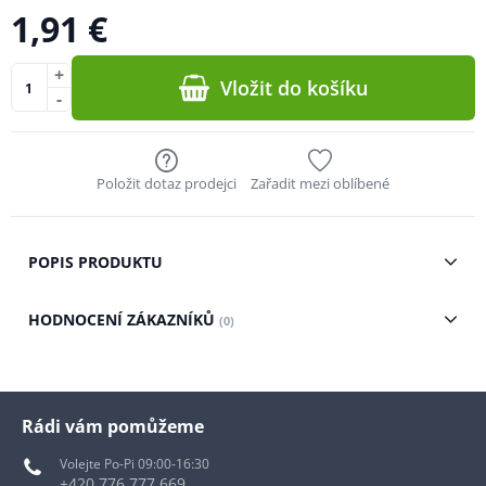
1,91 €
+
Vložit do košíku
-
Položit dotaz prodejci
Zařadit mezi oblíbené
POPIS PRODUKTU
HODNOCENÍ ZÁKAZNÍKŮ
(0)
Rádi vám pomůžeme
Volejte Po-Pi 09:00-16:30
+420 776 777 669