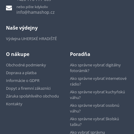
nebo pište kdykoliv
info@hamashop.cz
Naše výdejny
Výdejna UHERSKÉ HRADIŠTĚ
O nákupe
Poradňa
Obchodné podmienky
Ako správne vybrať digitálny
fotorámik?
Doprava a platba
Ako správne vybrať internetové
Informácie o GDPR
rádio?
Dopyt a firemní zákazníci
Ako správne vybrať kuchyňskú
Záruka spoľahlivého obchodu
váhu?
Kontakty
Ako správne vybrať osobnú
váhu?
Ako správne vybrať školskú
tašku?
Ako vybrať správnu