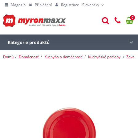
Magazín
Přihlášení
Registrace
Slovensky
0
Kategorie produktů
Domů
Domácnosť
Kuchyňa a domácnosť
Kuchyňské potřeby
Zavařo