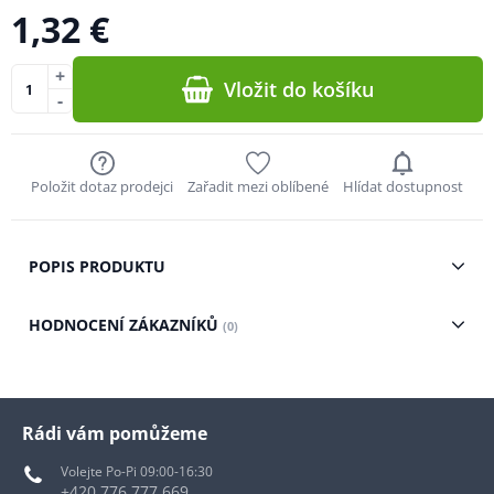
1,32 €
+
Vložit do košíku
-
Položit dotaz prodejci
Zařadit mezi oblíbené
Hlídat dostupnost
POPIS PRODUKTU
HODNOCENÍ ZÁKAZNÍKŮ
(0)
Rádi vám pomůžeme
Volejte Po-Pi 09:00-16:30
+420 776 777 669