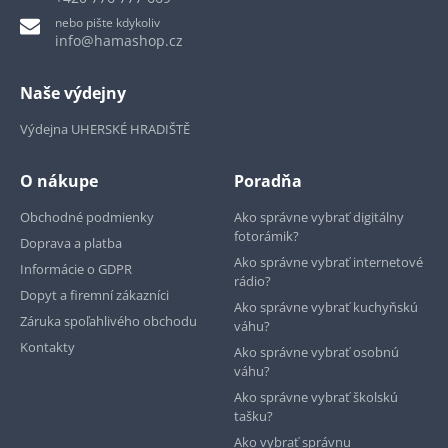
nebo pište kdykoliv
info@hamashop.cz
Naše výdejny
Výdejna UHERSKÉ HRADIŠTĚ
O nákupe
Poradňa
Obchodné podmienky
Ako správne vybrať digitálny
fotorámik?
Doprava a platba
Ako správne vybrať internetové
Informácie o GDPR
rádio?
Dopyt a firemní zákazníci
Ako správne vybrať kuchyňskú
Záruka spoľahlivého obchodu
váhu?
Kontakty
Ako správne vybrať osobnú
váhu?
Ako správne vybrať školskú
tašku?
Ako vybrať správnu