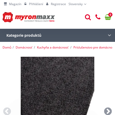
Magazín
Přihlášení
Registrace
Slovensky
0
Kategorie produktů
Domů
Domácnosť
Kuchyňa a domácnosť
Príslušenstvo pre domácnosť