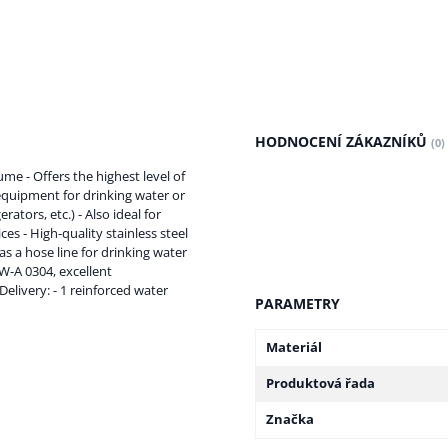
HODNOCENÍ ZÁKAZNÍKŮ
(0)
me - Offers the highest level of
quipment for drinking water or
ators, etc.) - Also ideal for
s - High-quality stainless steel
s a hose line for drinking water
W-A 0304, excellent
elivery: - 1 reinforced water
PARAMETRY
Materiál
Produktová řada
Značka