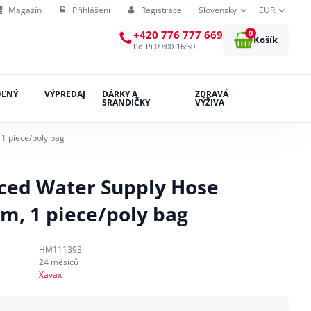
Magazín
Přihlášení
Registrace
Slovensky
EUR
0
+420 776 777 669
Košík
Po-Pi 09:00-16:30
OĽNÝ
VÝPREDAJ
DÁRKY A
ZDRAVÁ
SRANDIČKY
VÝŽIVA
 1 piece/poly bag
ced Water Supply Hose
 m, 1 piece/poly bag
HM111393
24 měsíců
Xavax