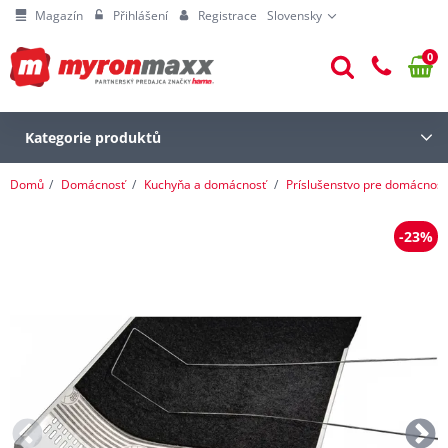
Magazín
Přihlášení
Registrace
Slovensky
0
Kategorie produktů
Domů
Domácnosť
Kuchyňa a domácnosť
Príslušenstvo pre domácnosť
-23%