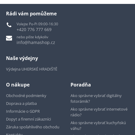
Rádi vám pomůžeme
Volejte Po-Pi 09:00-16:30
+420 776 777 669
nebo pište kdykoliv
info@hamashop.cz
Naše výdejny
Výdejna UHERSKÉ HRADIŠTĚ
O nákupe
Poradňa
Obchodné podmienky
Ako správne vybrať digitálny
fotorámik?
Doprava a platba
Ako správne vybrať internetové
Informácie o GDPR
rádio?
Dopyt a firemní zákazníci
Ako správne vybrať kuchyňskú
Záruka spoľahlivého obchodu
váhu?
Kontakty