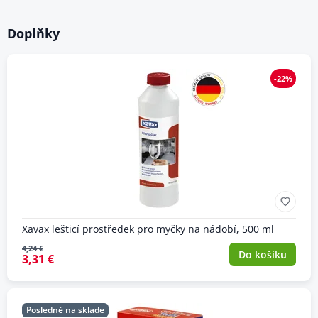
Doplňky
-22%
Xavax lešticí prostředek pro myčky na nádobí, 500 ml
4,24 €
Do košíku
3,31 €
Posledné na sklade