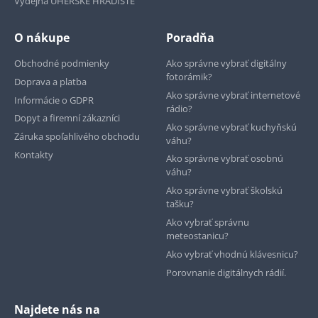
Výdejna UHERSKÉ HRADIŠTĚ
O nákupe
Poradňa
Obchodné podmienky
Ako správne vybrať digitálny
fotorámik?
Doprava a platba
Ako správne vybrať internetové
Informácie o GDPR
rádio?
Dopyt a firemní zákazníci
Ako správne vybrať kuchyňskú
Záruka spoľahlivého obchodu
váhu?
Kontakty
Ako správne vybrať osobnú
váhu?
Ako správne vybrať školskú
tašku?
Ako vybrať správnu
meteostanicu?
Ako vybrať vhodnú klávesnicu?
Porovnanie digitálnych rádií.
Najdete nás na