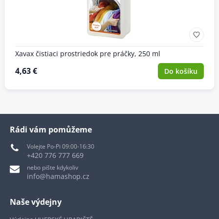
Xavax čistiaci prostriedok pre práčky, 250 ml
4,63 €
Do košíku
Rádi vám pomůžeme
Volejte Po-Pi 09:00-16:30
+420 776 777 669
nebo pište kdykoliv
info@hamashop.cz
Naše výdejny