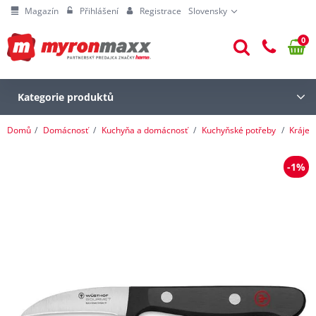
Magazín
Přihlášení
Registrace
Slovensky
0
Kategorie produktů
Domů
Domácnosť
Kuchyňa a domácnosť
Kuchyňské potřeby
Krájen
-1%