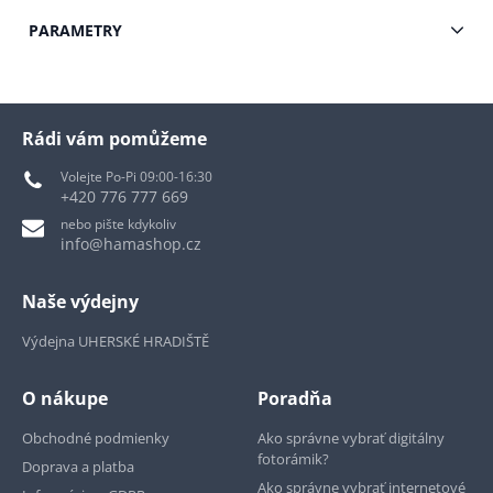
PARAMETRY
Rádi vám pomůžeme
Volejte Po-Pi 09:00-16:30
+420 776 777 669
nebo pište kdykoliv
info@hamashop.cz
Naše výdejny
Výdejna UHERSKÉ HRADIŠTĚ
O nákupe
Poradňa
Obchodné podmienky
Ako správne vybrať digitálny
fotorámik?
Doprava a platba
Ako správne vybrať internetové