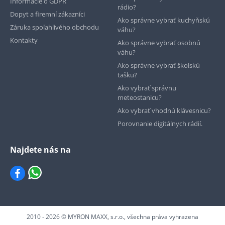
Informácie o GDPR
rádio?
Dopyt a firemní zákazníci
Ako správne vybrať kuchyňskú
Záruka spoľahlivého obchodu
váhu?
Kontakty
Ako správne vybrať osobnú
váhu?
Ako správne vybrať školskú
tašku?
Ako vybrať správnu
meteostanicu?
Ako vybrať vhodnú klávesnicu?
Porovnanie digitálnych rádií.
Najdete nás na
2010 - 2026 © MYRON MAXX, s.r.o., všechna práva vyhrazena