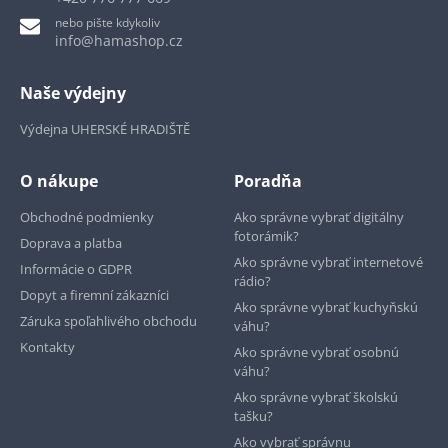
nebo pište kdykoliv
info@hamashop.cz
Naše výdejny
Výdejna UHERSKÉ HRADIŠTĚ
O nákupe
Poradňa
Obchodné podmienky
Ako správne vybrať digitálny
fotorámik?
Doprava a platba
Ako správne vybrať internetové
Informácie o GDPR
rádio?
Dopyt a firemní zákazníci
Ako správne vybrať kuchyňskú
Záruka spoľahlivého obchodu
váhu?
Kontakty
Ako správne vybrať osobnú
váhu?
Ako správne vybrať školskú
tašku?
Ako vybrať správnu