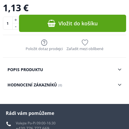
1,13 €
+
Vložit do košíku
-
Položit dotaz prodejci
Zařadit mezi oblíbené
POPIS PRODUKTU
HODNOCENÍ ZÁKAZNÍKŮ
(0)
Rádi vám pomůžeme
Volejte Po-Pi 09:00-16:30
+420 776 777 669