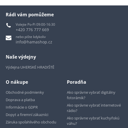
Rádi vám pomůžeme
Volejte Po-Pi 09:00-16:30
+420 776 777 669
nebo pište kdykoliv
info@hamashop.cz
Naše výdejny
Výdejna UHERSKÉ HRADIŠTĚ
O nákupe
Poradňa
Obchodné podmienky
Ako správne vybrať digitálny
fotorámik?
Doprava a platba
Ako správne vybrať internetové
Informácie o GDPR
rádio?
Dopyt a firemní zákazníci
Ako správne vybrať kuchyňskú
Záruka spoľahlivého obchodu
váhu?