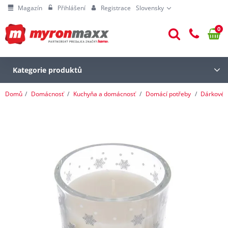
Magazín
Přihlášení
Registrace
Slovensky
0
Kategorie produktů
Domů
Domácnosť
Kuchyňa a domácnosť
Domácí potřeby
Dárkové 