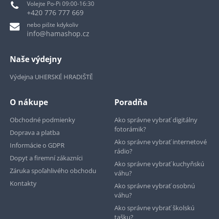
Volejte Po-Pi 09:00-16:30
+420 776 777 669
nebo pište kdykoliv
info@hamashop.cz
Naše výdejny
Výdejna UHERSKÉ HRADIŠTĚ
O nákupe
Poradňa
Obchodné podmienky
Ako správne vybrať digitálny
fotorámik?
Doprava a platba
Ako správne vybrať internetové
Informácie o GDPR
rádio?
Dopyt a firemní zákazníci
Ako správne vybrať kuchyňskú
Záruka spoľahlivého obchodu
váhu?
Kontakty
Ako správne vybrať osobnú
váhu?
Ako správne vybrať školskú
tašku?