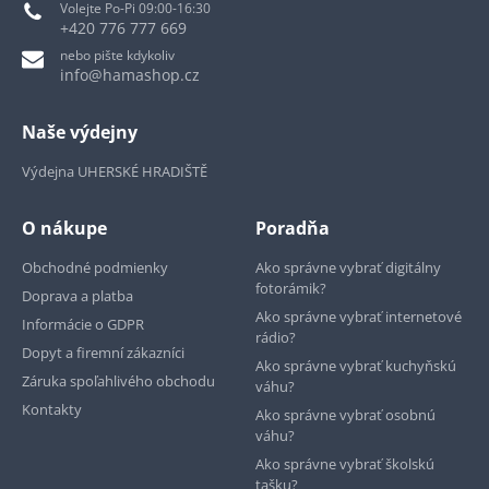
Volejte Po-Pi 09:00-16:30
+420 776 777 669
nebo pište kdykoliv
info@hamashop.cz
Naše výdejny
Výdejna UHERSKÉ HRADIŠTĚ
O nákupe
Poradňa
Obchodné podmienky
Ako správne vybrať digitálny
fotorámik?
Doprava a platba
Ako správne vybrať internetové
Informácie o GDPR
rádio?
Dopyt a firemní zákazníci
Ako správne vybrať kuchyňskú
Záruka spoľahlivého obchodu
váhu?
Kontakty
Ako správne vybrať osobnú
váhu?
Ako správne vybrať školskú
tašku?