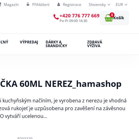
Magazín
Přihlášení
Registrace
Slovensky
EUR
0
+420 776 777 669
Košík
Po-Pi 09:00-16:30
OĽNÝ
VÝPREDAJ
DÁRKY A
ZDRAVÁ
SRANDIČKY
VÝŽIVA
ČKA 60ML NEREZ_hamashop
i kuchyňským načíním, je vyrobena z nerezu je vhodná
zová rukojeť je uzpůsobena pro zavěšení na závěsnou
RO vytváří ucelenou…
P293329