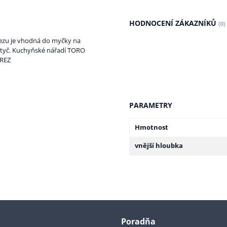
HODNOCENÍ ZÁKAZNÍKŮ
(0)
rezu je vhodná do myčky na
 tyč. Kuchyňské nářadí TORO
EREZ
PARAMETRY
Hmotnost
vnější hloubka
Poradňa