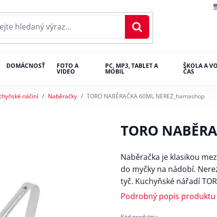
DOMÁCNOSŤ
FOTO A
PC, MP3, TABLET A
ŠKOLA A V
VIDEO
MOBIL
ČAS
chyňské náčiní
Naběračky
TORO NABĚRAČKA 60ML NEREZ_hamashop
TORO NABĚRA
Naběračka je klasikou mez
do myčky na nádobí. Nere
tyč. Kuchyňské nářadí TO
Podrobný popis produktu
Kód produktu: