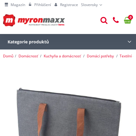
Magazín
Přihlášení
Registrace
Slovensky
0
Kategorie produktů
Domů
Domácnosť
Kuchyňa a domácnosť
Domácí potřeby
Textilní 