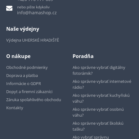
nebo pište kdykoliv
info@hamashop.cz
Naše výdejny
Výdejna UHERSKÉ HRADIŠTĚ
O nákupe
Poradňa
Obchodné podmienky
Ako správne vybrať digitálny
fotorámik?
Doprava a platba
Ako správne vybrať internetové
Informácie o GDPR
rádio?
Dopyt a firemní zákazníci
Ako správne vybrať kuchyňskú
Záruka spoľahlivého obchodu
váhu?
Kontakty
Ako správne vybrať osobnú
váhu?
Ako správne vybrať školskú
tašku?
Ako vybrať správnu