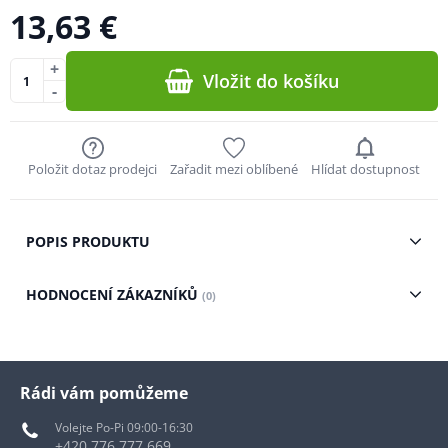
13,63 €
+
Vložit do košíku
-
Položit dotaz prodejci
Zařadit mezi oblíbené
Hlídat dostupnost
POPIS PRODUKTU
HODNOCENÍ ZÁKAZNÍKŮ
(0)
Rádi vám pomůžeme
Volejte Po-Pi 09:00-16:30
+420 776 777 669