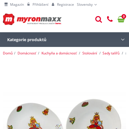
Magazín
Přihlášení
Registrace
Slovensky
0
Kategorie produktů
Domů
Domácnosť
Kuchyňa a domácnosť
Stolování
Sady talířů
so