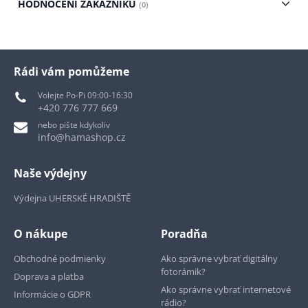
HODNOCENÍ ZÁKAZNÍKŮ
(0)
Rádi vám pomůžeme
Volejte Po-Pi 09:00-16:30
+420 776 777 669
nebo pište kdykoliv
info@hamashop.cz
Naše výdejny
Výdejna UHERSKÉ HRADIŠTĚ
O nákupe
Poradňa
Obchodné podmienky
Ako správne vybrať digitálny
fotorámik?
Doprava a platba
Ako správne vybrať internetové
Informácie o GDPR
rádio?