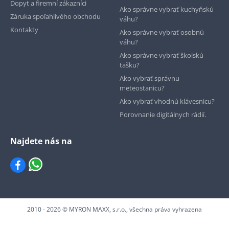
Dopyt a firemní zákazníci
Ako správne vybrať kuchyňskú
Záruka spoľahlivého obchodu
váhu?
Kontakty
Ako správne vybrať osobnú
váhu?
Ako správne vybrať školskú
tašku?
Ako vybrať správnu
meteostanicu?
Ako vybrať vhodnú klávesnicu?
Porovnanie digitálnych rádií.
Najdete nás na
2010 - 2026 © MYRON MAXX, s.r.o., všechna práva vyhrazena