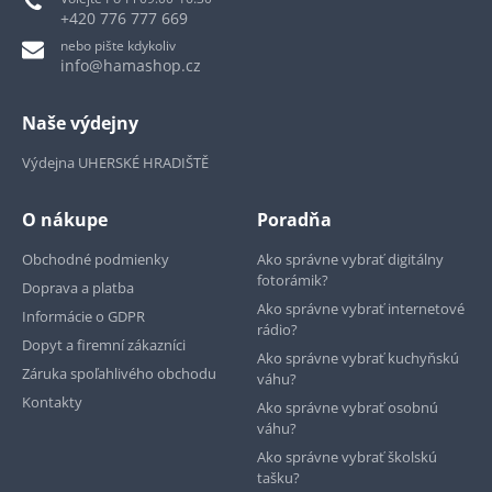
+420 776 777 669
nebo pište kdykoliv
info@hamashop.cz
Naše výdejny
Výdejna UHERSKÉ HRADIŠTĚ
O nákupe
Poradňa
Obchodné podmienky
Ako správne vybrať digitálny
fotorámik?
Doprava a platba
Ako správne vybrať internetové
Informácie o GDPR
rádio?
Dopyt a firemní zákazníci
Ako správne vybrať kuchyňskú
Záruka spoľahlivého obchodu
váhu?
Kontakty
Ako správne vybrať osobnú
váhu?
Ako správne vybrať školskú
tašku?