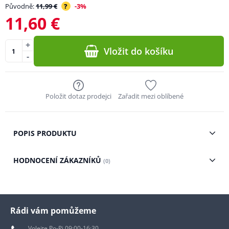
Původně:
11,99 €
?
-3%
11,60 €
+
Vložit do košíku
-
Položit dotaz prodejci
Zařadit mezi oblíbené
POPIS PRODUKTU
HODNOCENÍ ZÁKAZNÍKŮ
(0)
Rádi vám pomůžeme
Volejte Po-Pi 09:00-16:30