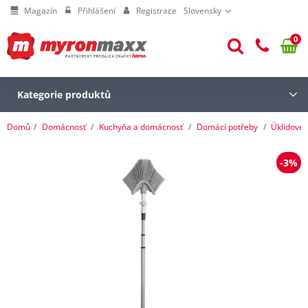
Magazín
Přihlášení
Registrace
Slovensky
0
Kategorie produktů
Domů
Domácnosť
Kuchyňa a domácnosť
Domácí potřeby
Úklidové
-3%