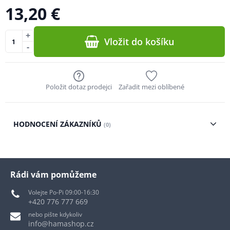
13,20 €
+
Vložit do košíku
-
Položit dotaz prodejci
Zařadit mezi oblíbené
HODNOCENÍ ZÁKAZNÍKŮ
(0)
Rádi vám pomůžeme
Volejte Po-Pi 09:00-16:30
+420 776 777 669
nebo pište kdykoliv
info@hamashop.cz