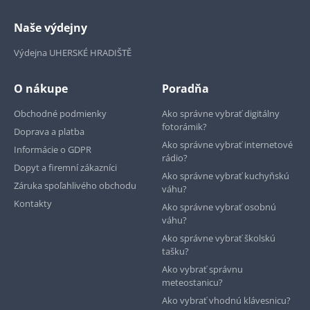
Naše výdejny
Výdejna UHERSKÉ HRADIŠTĚ
O nákupe
Poradňa
Obchodné podmienky
Ako správne vybrať digitálny
fotorámik?
Doprava a platba
Ako správne vybrať internetové
Informácie o GDPR
rádio?
Dopyt a firemní zákazníci
Ako správne vybrať kuchyňskú
Záruka spoľahlivého obchodu
váhu?
Kontakty
Ako správne vybrať osobnú
váhu?
Ako správne vybrať školskú
tašku?
Ako vybrať správnu
meteostanicu?
Ako vybrať vhodnú klávesnicu?