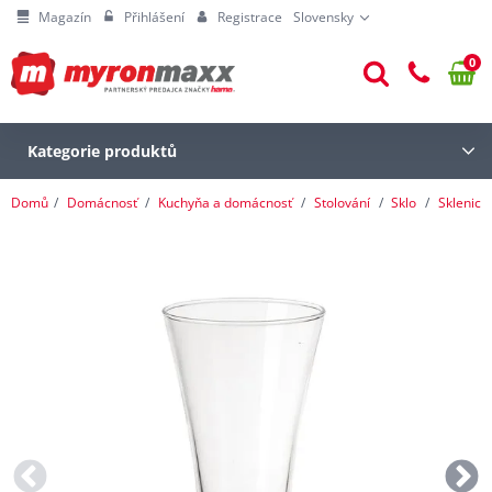
Magazín
Přihlášení
Registrace
Slovensky
0
Kategorie produktů
Domů
Domácnosť
Kuchyňa a domácnosť
Stolování
Sklo
Sklenice