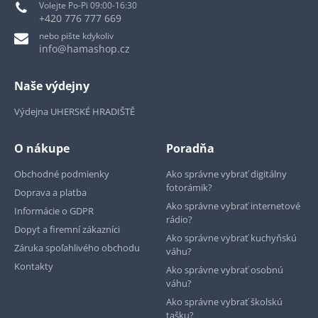
Volejte Po-Pi 09:00-16:30
+420 776 777 669
nebo pište kdykoliv
info@hamashop.cz
Naše výdejny
Výdejna UHERSKÉ HRADIŠTĚ
O nákupe
Poradňa
Obchodné podmienky
Ako správne vybrať digitálny
fotorámik?
Doprava a platba
Ako správne vybrať internetové
Informácie o GDPR
rádio?
Dopyt a firemní zákazníci
Ako správne vybrať kuchyňskú
Záruka spoľahlivého obchodu
váhu?
Kontakty
Ako správne vybrať osobnú
váhu?
Ako správne vybrať školskú
tašku?