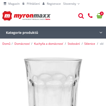
Magazín
Přihlášení
Registrace
Slovensky
0
Kategorie produktů
Domů
Domácnosť
Kuchyňa a domácnosť
Stolování
Sklenice
skle