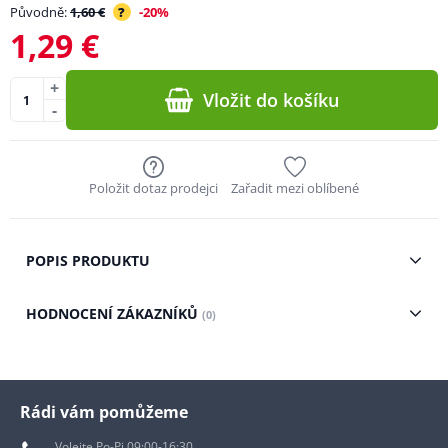
Původně:
1,60 €
?
-20%
1,29 €
+
Vložit do košíku
-
Položit dotaz prodejci
Zařadit mezi oblíbené
POPIS PRODUKTU
HODNOCENÍ ZÁKAZNÍKŮ
(0)
Rádi vám pomůžeme
Volejte Po-Pi 09:00-16:30