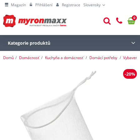
Magazín
Přihlášení
Registrace
Slovensky
0
Kategorie produktů
Domů
Domácnosť
Kuchyňa a domácnosť
Domácí potřeby
Vybavení
-20%