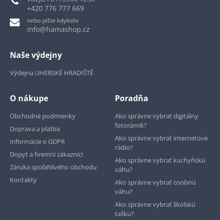
+420 776 777 669
nebo pište kdykoliv
info@hamashop.cz
Naše výdejny
Výdejna UHERSKÉ HRADIŠTĚ
O nákupe
Poradňa
Obchodné podmienky
Ako správne vybrať digitálny
fotorámik?
Doprava a platba
Ako správne vybrať internetové
Informácie o GDPR
rádio?
Dopyt a firemní zákazníci
Ako správne vybrať kuchyňskú
Záruka spoľahlivého obchodu
váhu?
Kontakty
Ako správne vybrať osobnú
váhu?
Ako správne vybrať školskú
tašku?