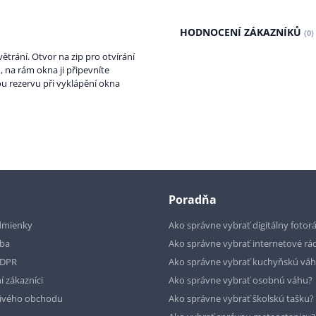
HODNOCENÍ ZÁKAZNÍKŮ
(0)
ětrání. Otvor na zip pro otvírání
, na rám okna ji připevníte
 rezervu při vyklápění okna
Poradňa
dmienky
Ako správne vybrať digitálny fotor
tba
Ako správne vybrať internetové rá
GDPR
Ako správne vybrať kuchyňskú vá
í zákazníci
Ako správne vybrať osobnú váhu?
livého obchodu
Ako správne vybrať školskú tašku?