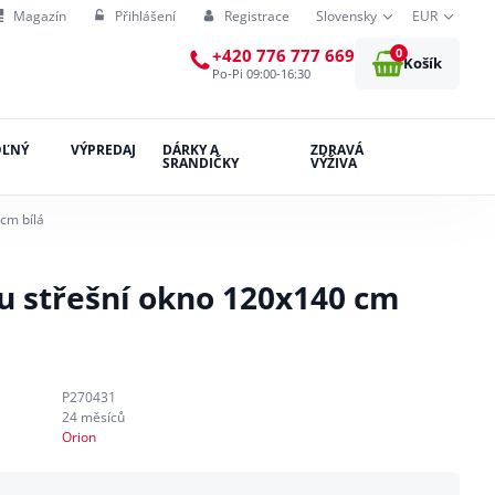
Magazín
Přihlášení
Registrace
Slovensky
EUR
0
+420 776 777 669
Košík
Po-Pi 09:00-16:30
OĽNÝ
VÝPREDAJ
DÁRKY A
ZDRAVÁ
SRANDIČKY
VÝŽIVA
 cm bílá
zu střešní okno 120x140 cm
P270431
24 měsíců
Orion