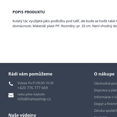
POPIS PRODUKTU
Kulatý tác využijete jako podložku pod talíř, ale bude se hodit také
domácnosti. Materiál: plast PP. Rozměry: pr. 33 cm. Není vhodný d
Rádi vám pomůžeme
O nákupe
Volejte Po-Pi 09:00-16:30
Obchodné po
+420 776 777 669
Doprava a pla
nebo pište kdykoliv
Informácie o 
info@hamashop.cz
Dopyt a firemn
Záruka spoľah
Naše výdejny