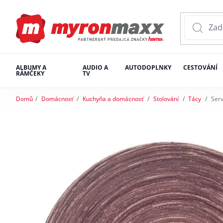
ALBUMY A
AUDIO A
AUTODOPLNKY
CESTOVÁNÍ
RÁMČEKY
TV
Domů
Domácnosť
Kuchyňa a domácnosť
Stolování
Tácy
Serv