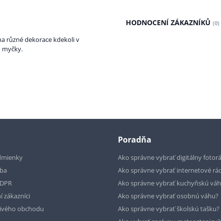
HODNOCENÍ ZÁKAZNÍKŮ
(0)
 na různé dekorace kdekoli v
o myčky.
Poradňa
dmienky
Ako správne vybrať digitálny fotor
tba
Ako správne vybrať internetové rá
GDPR
Ako správne vybrať kuchyňskú vá
í zákazníci
Ako správne vybrať osobnú váhu?
livého obchodu
Ako správne vybrať školskú tašku?