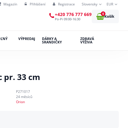
Magazín
Přihlášení
Registrace
Slovensky
EUR
0
+420 776 777 669
Košík
Po-Pi 09:00-16:30
OĽNÝ
VÝPREDAJ
DÁRKY A
ZDRAVÁ
SRANDIČKY
VÝŽIVA
c pr. 33 cm
P271017
24 měsíců
Orion