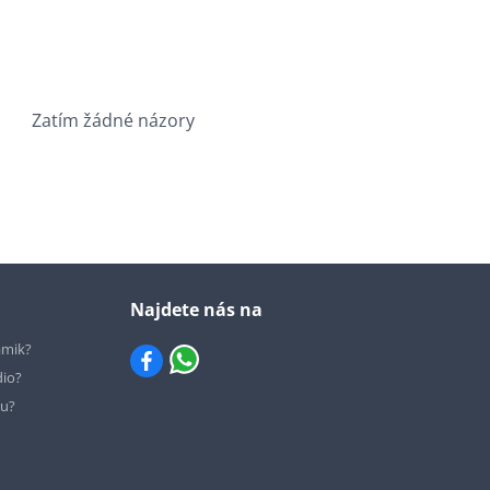
Zatím žádné názory
Najdete nás na
ámik?
dio?
hu?