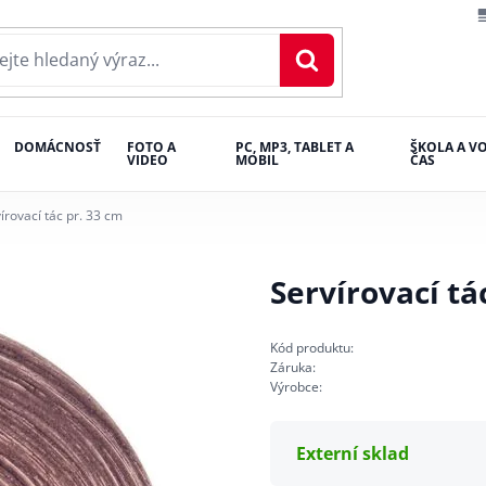
DOMÁCNOSŤ
FOTO A
PC, MP3, TABLET A
ŠKOLA A V
VIDEO
MOBIL
ČAS
írovací tác pr. 33 cm
Servírovací tá
Kód produktu:
Záruka:
Výrobce:
Externí sklad