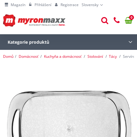
Magazín
Přihlášení
Registrace
Slovensky
0
Kategorie produktů
Domů
Domácnosť
Kuchyňa a domácnosť
Stolování
Tácy
Servíro