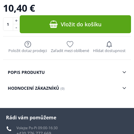
10,40 €
+
Vložit do košíku
-
Položit dotaz prodejci
Zařadit mezi oblíbené
Hlídat dostupnost
POPIS PRODUKTU
HODNOCENÍ ZÁKAZNÍKŮ
(0)
Rádi vám pomůžeme
Volejte Po-Pi 09:00-16:30
+420 776 777 669