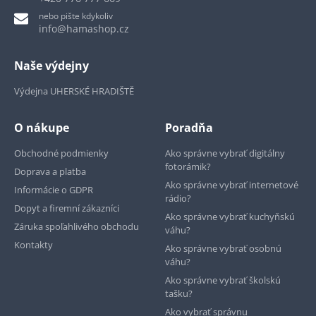
nebo pište kdykoliv
info@hamashop.cz
Naše výdejny
Výdejna UHERSKÉ HRADIŠTĚ
O nákupe
Poradňa
Obchodné podmienky
Ako správne vybrať digitálny
fotorámik?
Doprava a platba
Ako správne vybrať internetové
Informácie o GDPR
rádio?
Dopyt a firemní zákazníci
Ako správne vybrať kuchyňskú
Záruka spoľahlivého obchodu
váhu?
Kontakty
Ako správne vybrať osobnú
váhu?
Ako správne vybrať školskú
tašku?
Ako vybrať správnu