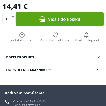
14,41 €
+
Vložit do košíku
-
Položit dotaz prodejci
Zařadit mezi oblíbené
Hlídat dostupnost
POPIS PRODUKTU
HODNOCENÍ ZÁKAZNÍKŮ
(0)
Rádi vám pomůžeme
Volejte Po-Pi 09:00-16:30
+420 776 777 669