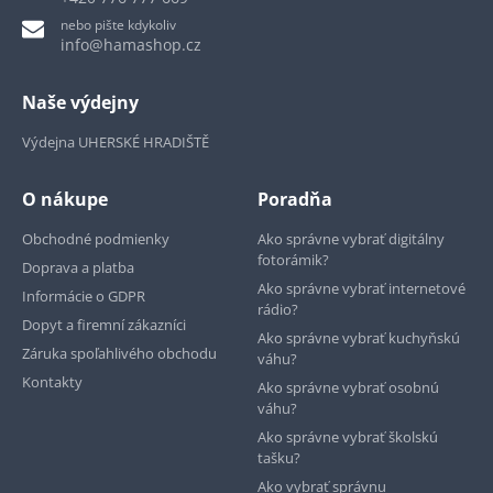
nebo pište kdykoliv
info@hamashop.cz
Naše výdejny
Výdejna UHERSKÉ HRADIŠTĚ
O nákupe
Poradňa
Obchodné podmienky
Ako správne vybrať digitálny
fotorámik?
Doprava a platba
Ako správne vybrať internetové
Informácie o GDPR
rádio?
Dopyt a firemní zákazníci
Ako správne vybrať kuchyňskú
Záruka spoľahlivého obchodu
váhu?
Kontakty
Ako správne vybrať osobnú
váhu?
Ako správne vybrať školskú
tašku?
Ako vybrať správnu