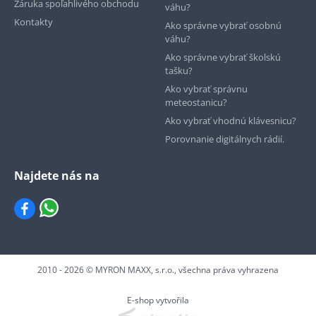
Záruka spoľahlivého obchodu
váhu?
Kontakty
Ako správne vybrať osobnú
váhu?
Ako správne vybrať školskú
tašku?
Ako vybrať správnu
meteostanicu?
Ako vybrať vhodnú klávesnicu?
Porovnanie digitálnych rádií.
Najdete nás na
2010 - 2026 © MYRON MAXX, s.r.o., všechna práva vyhrazena
E-shop vytvořila