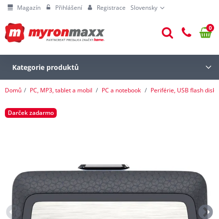
Magazín
Přihlášení
Registrace
Slovensky
0
Kategorie produktů
Domů
PC, MP3, tablet a mobil
PC a notebook
Periférie, USB flash disky
Darček zadarmo