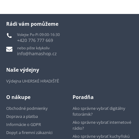
Rádi vám pomůžeme
Volejte Po-Pi 09:00-16:30
+420 776 777 669
nebo pište kdykoliv
info@hamashop.cz
Naše výdejny
Výdejna UHERSKÉ HRADIŠTĚ
O nákupe
Poradňa
Obchodné podmienky
Ako správne vybrať digitálny
fotorámik?
Doprava a platba
Ako správne vybrať internetové
Informácie o GDPR
rádio?
Dopyt a firemní zákazníci
Ako správne vybrať kuchyňskú