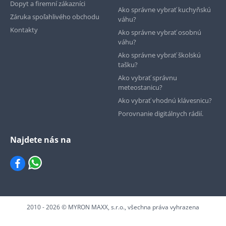
Dopyt a firemní zákazníci
Ako správne vybrať kuchyňskú
Záruka spoľahlivého obchodu
váhu?
Kontakty
Ako správne vybrať osobnú
váhu?
Ako správne vybrať školskú
tašku?
Ako vybrať správnu
meteostanicu?
Ako vybrať vhodnú klávesnicu?
Porovnanie digitálnych rádií.
Najdete nás na
2010 - 2026 © MYRON MAXX, s.r.o., všechna práva vyhrazena