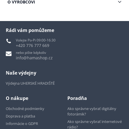
O VÝROBCOVI
Rádi vám pomůžeme
Volejte Po-Pi 09:00-16:30
+420 776 777 669
nebo pište kdykoliv
info@hamashop.cz
Naše výdejny
Výdejna UHERSKÉ HRADIŠTĚ
O nákupe
Poradňa
Obchodné podmienky
Ako správne vybrať digitálny
fotorámik?
Doprava a platba
Ako správne vybrať internetové
Informácie o GDPR
rádio?