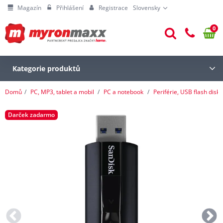
Magazín
Přihlášení
Registrace
Slovensky
0
Kategorie produktů
Domů
PC, MP3, tablet a mobil
PC a notebook
Periférie, USB flash disky
Darček zadarmo