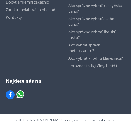
Dopyt a firemní zákazníci
Ako správne vybrať kuchyňskú
Záruka spoľahlivého obchodu
váhu?
Kontakty
Ako správne vybrať osobnú
váhu?
Ako správne vybrať školskú
tašku?
Ako vybrať správnu
meteostanicu?
Ako vybrať vhodnú klávesnicu?
Porovnanie digitálnych rádií.
Najdete nás na
2010 - 2026 © MYRON MAXX, s.r.o., všechna práva vyhrazena