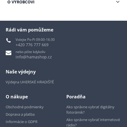
O VÝROBCOVI
Rádi vám pomůžeme
Volejte Po-Pi 09:00-16:30
+420 776 777 669
nebo pište kdykoliv
info@hamashop.cz
Naše výdejny
Výdejna UHERSKÉ HRADIŠTĚ
O nákupe
Poradňa
Obchodné podmienky
Ako správne vybrať digitálny
fotorámik?
Doprava a platba
Ako správne vybrať internetové
Informácie o GDPR
rádio?