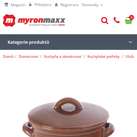
Magazín
Přihlášení
Registrace
Slovensky
0
Kategorie produktů
Domů
Domácnosť
Kuchyňa a domácnosť
Kuchyňské potřeby
Uložen