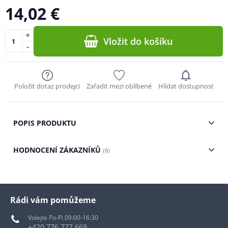
14,02 €
+
Vložit do košíku
-
Položit dotaz prodejci
Zařadit mezi oblíbené
Hlídat dostupnost
POPIS PRODUKTU
HODNOCENÍ ZÁKAZNÍKŮ
(0)
Rádi vám pomůžeme
Volejte Po-Pi 09:00-16:30
+420 776 777 669