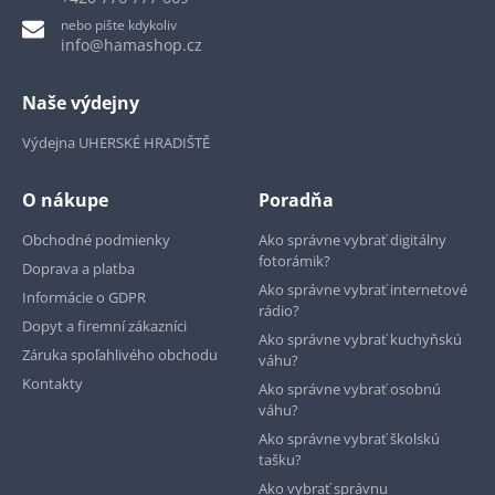
nebo pište kdykoliv
info@hamashop.cz
Naše výdejny
Výdejna UHERSKÉ HRADIŠTĚ
O nákupe
Poradňa
Obchodné podmienky
Ako správne vybrať digitálny
fotorámik?
Doprava a platba
Ako správne vybrať internetové
Informácie o GDPR
rádio?
Dopyt a firemní zákazníci
Ako správne vybrať kuchyňskú
Záruka spoľahlivého obchodu
váhu?
Kontakty
Ako správne vybrať osobnú
váhu?
Ako správne vybrať školskú
tašku?
Ako vybrať správnu