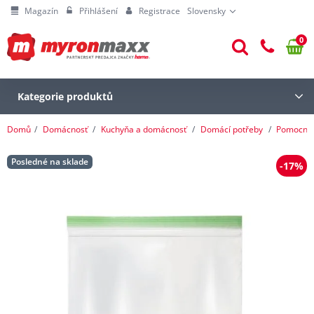
Magazín
Přihlášení
Registrace
Slovensky
0
Kategorie produktů
Domů
Domácnosť
Kuchyňa a domácnosť
Domácí potřeby
Pomocníc
Posledné na sklade
-17%