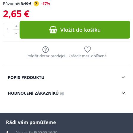
Původně:
3,19 €
?
-17%
2,65 €
+
Vložit do košíku
-
Položit dotaz prodejci
Zařadit mezi oblíbené
POPIS PRODUKTU
HODNOCENÍ ZÁKAZNÍKŮ
(0)
Rádi vám pomůžeme
Volejte Po-Pi 09:00-16:30