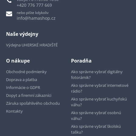
+420 776 777 669
nebo pište kdykoliv
info@hamashop.cz
Naše výdejny
Výdejna UHERSKÉ HRADIŠTĚ
O nákupe
Poradňa
Obchodné podmienky
Ako správne vybrať digitálny
fotorámik?
Doprava a platba
Ako správne vybrať internetové
Informácie o GDPR
rádio?
Dopyt a firemní zákazníci
Ako správne vybrať kuchyňskú
Záruka spoľahlivého obchodu
váhu?
Kontakty
Ako správne vybrať osobnú
váhu?
Ako správne vybrať školskú
tašku?