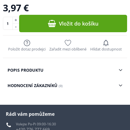
3,97 €
+
Vložit do košíku
-
Položit dotaz prodejci
Zařadit mezi oblíbené
Hlídat dostupnost
POPIS PRODUKTU
HODNOCENÍ ZÁKAZNÍKŮ
(0)
Rádi vám pomůžeme
Volejte Po-Pi 09:00-16:30
+420 776 777 669