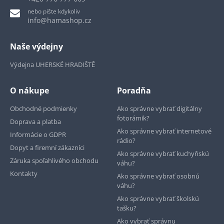
nebo pište kdykoliv
info@hamashop.cz
Naše výdejny
Výdejna UHERSKÉ HRADIŠTĚ
O nákupe
Poradňa
Obchodné podmienky
Ako správne vybrať digitálny
fotorámik?
Doprava a platba
Ako správne vybrať internetové
Informácie o GDPR
rádio?
Dopyt a firemní zákazníci
Ako správne vybrať kuchyňskú
Záruka spoľahlivého obchodu
váhu?
Kontakty
Ako správne vybrať osobnú
váhu?
Ako správne vybrať školskú
tašku?
Ako vybrať správnu