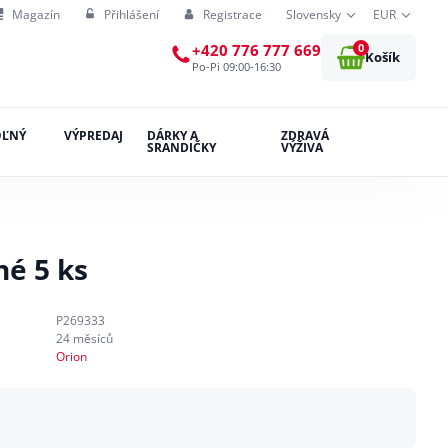
Magazín
Přihlášení
Registrace
Slovensky
EUR
0
+420 776 777 669
Košík
Po-Pi 09:00-16:30
OĽNÝ
VÝPREDAJ
DÁRKY A
ZDRAVÁ
SRANDIČKY
VÝŽIVA
é 5 ks
P269333
24 měsíců
Orion