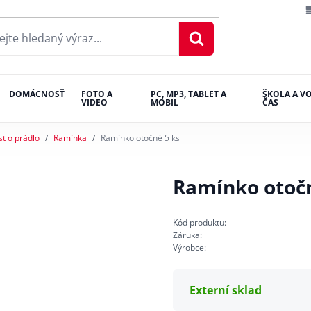
DOMÁCNOSŤ
FOTO A
PC, MP3, TABLET A
ŠKOLA A V
VIDEO
MOBIL
ČAS
st o prádlo
Ramínka
Ramínko otočné 5 ks
Ramínko otočn
Kód produktu:
Záruka:
Výrobce:
Externí sklad