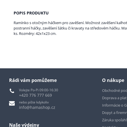
POPIS PRODUKTU
Ramínko s otočným háčkem pro zavěšení. Možnost zavěšení kalhot 
postranní háčky, zavěšení šátku či kravaty na středovém háčku. Mate
ks. Rozměry: 42x1x23 cm.
Rádi vám pomůžeme
O nákupe
Volejte Po-Pi 09:00-16:30
Obchodné po
+420 776 777 669
Doprava a pla
nebo pište kdykoliv
Informácie o 
info@hamashop.cz
Dopyt a firemn
Záruka spoľah
Naše výdejny