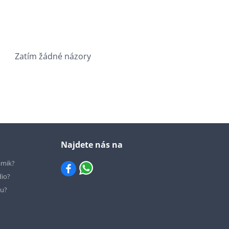
Zatím žádné názory
Najdete nás na
ámik?
dio?
hu?