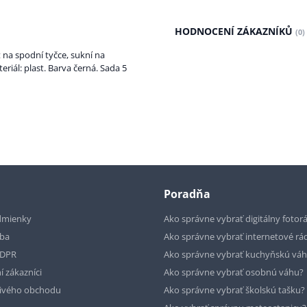
HODNOCENÍ ZÁKAZNÍKŮ
(0)
na spodní tyčce, sukní na
riál: plast. Barva černá. Sada 5
Poradňa
dmienky
Ako správne vybrať digitálny fotor
tba
Ako správne vybrať internetové rá
GDPR
Ako správne vybrať kuchyňskú vá
í zákazníci
Ako správne vybrať osobnú váhu?
livého obchodu
Ako správne vybrať školskú tašku?