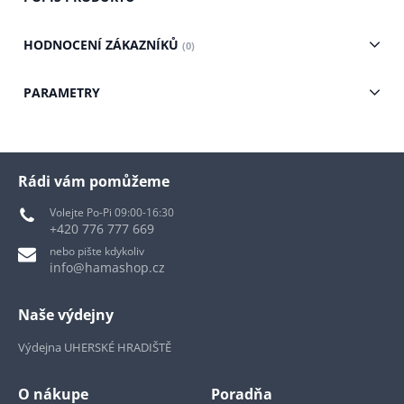
HODNOCENÍ ZÁKAZNÍKŮ
(0)
PARAMETRY
Rádi vám pomůžeme
Volejte Po-Pi 09:00-16:30
+420 776 777 669
nebo pište kdykoliv
info@hamashop.cz
Naše výdejny
Výdejna UHERSKÉ HRADIŠTĚ
O nákupe
Poradňa