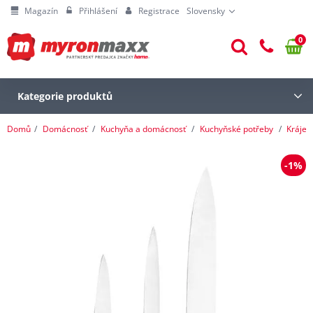
Magazín
Přihlášení
Registrace
Slovensky
0
Kategorie produktů
Domů
Domácnosť
Kuchyňa a domácnosť
Kuchyňské potřeby
Krájen
-1%