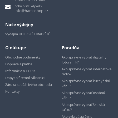
nebo pište kdykoliv
info@hamashop.cz
Naše výdejny
Výdejna UHERSKÉ HRADIŠTĚ
O nákupe
Poradňa
Obchodné podmienky
Ako správne vybrať digitálny
fotorámik?
Doprava a platba
Ako správne vybrať internetové
Informácie o GDPR
rádio?
Dopyt a firemní zákazníci
Ako správne vybrať kuchyňskú
Záruka spoľahlivého obchodu
váhu?
Kontakty
Ako správne vybrať osobnú
váhu?
Ako správne vybrať školskú
tašku?
Ako vybrať správnu