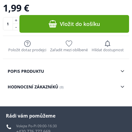
1,99 €
+
Vložit do košíku
-
Položit dotaz prodejci
Zařadit mezi oblíbené
Hlídat dostupnost
POPIS PRODUKTU
HODNOCENÍ ZÁKAZNÍKŮ
(0)
Rádi vám pomůžeme
Volejte Po-Pi 09:00-16:30
+420 776 777 669