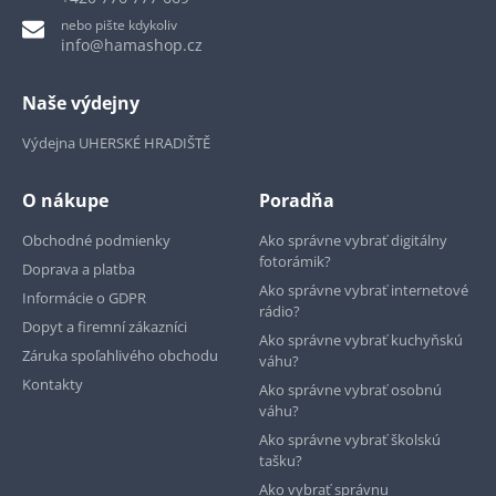
nebo pište kdykoliv
info@hamashop.cz
Naše výdejny
Výdejna UHERSKÉ HRADIŠTĚ
O nákupe
Poradňa
Obchodné podmienky
Ako správne vybrať digitálny
fotorámik?
Doprava a platba
Ako správne vybrať internetové
Informácie o GDPR
rádio?
Dopyt a firemní zákazníci
Ako správne vybrať kuchyňskú
Záruka spoľahlivého obchodu
váhu?
Kontakty
Ako správne vybrať osobnú
váhu?
Ako správne vybrať školskú
tašku?
Ako vybrať správnu