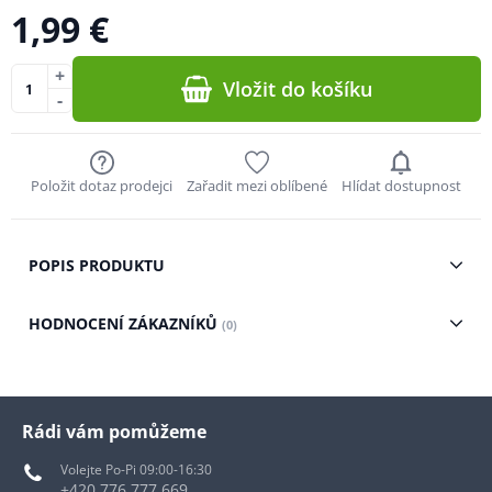
1,99 €
+
Vložit do košíku
-
Položit dotaz prodejci
Zařadit mezi oblíbené
Hlídat dostupnost
POPIS PRODUKTU
HODNOCENÍ ZÁKAZNÍKŮ
(0)
Rádi vám pomůžeme
Volejte Po-Pi 09:00-16:30
+420 776 777 669