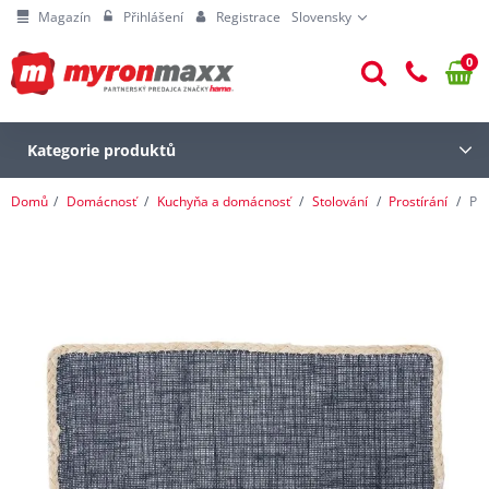
Magazín
Přihlášení
Registrace
Slovensky
0
Kategorie produktů
Domů
Domácnosť
Kuchyňa a domácnosť
Stolování
Prostírání
Pro