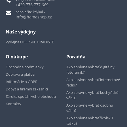
+420 776 777 669
nebo pište kdykoliv
info@hamashop.cz
Naše výdejny
Výdejna UHERSKÉ HRADIŠTĚ
O nákupe
Poradňa
Obchodné podmienky
Ako správne vybrať digitálny
fotorámik?
Doprava a platba
Ako správne vybrať internetové
Informácie o GDPR
rádio?
Dopyt a firemní zákazníci
Ako správne vybrať kuchyňskú
Záruka spoľahlivého obchodu
váhu?
Kontakty
Ako správne vybrať osobnú
váhu?
Ako správne vybrať školskú
tašku?