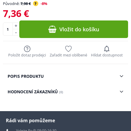
Původně:
7,98 €
?
-8%
7,36 €
+
Vložit do košíku
-
Položit dotaz prodejci
Zařadit mezi oblíbené
Hlídat dostupnost
POPIS PRODUKTU
HODNOCENÍ ZÁKAZNÍKŮ
(0)
Rádi vám pomůžeme
Volejte Po-Pi 09:00-16:30