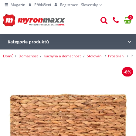
Magazín
Přihlášení
Registrace
Slovensky
0
Kategorie produktů
Domů
Domácnosť
Kuchyňa a domácnosť
Stolování
Prostírání
Pro
-8%