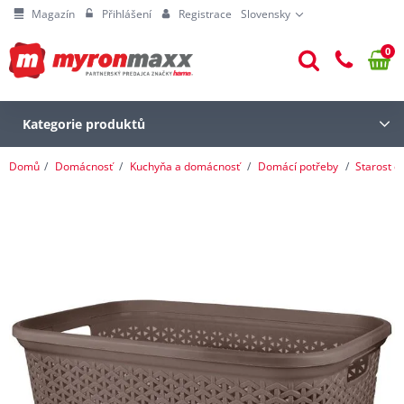
Magazín
Přihlášení
Registrace
Slovensky
0
Kategorie produktů
Domů
Domácnosť
Kuchyňa a domácnosť
Domácí potřeby
Starost o