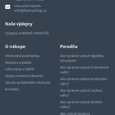
nebo pište kdykoliv
info@hamashop.cz
Naše výdejny
Výdejna UHERSKÉ HRADIŠTĚ
O nákupe
Poradňa
Obchodné podmienky
Ako správne vybrať digitálny
fotorámik?
Doprava a platba
Ako správne vybrať internetové
Informácie o GDPR
rádio?
Dopyt a firemní zákazníci
Ako správne vybrať kuchyňskú
Záruka spoľahlivého obchodu
váhu?
Kontakty
Ako správne vybrať osobnú
váhu?
Ako správne vybrať školskú
tašku?
Ako vybrať správnu