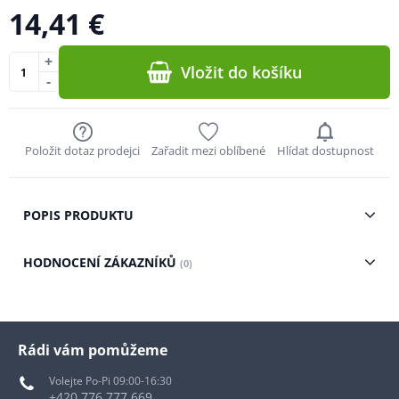
14,41 €
+
Vložit do košíku
-
Položit dotaz prodejci
Zařadit mezi oblíbené
Hlídat dostupnost
POPIS PRODUKTU
HODNOCENÍ ZÁKAZNÍKŮ
(0)
Rádi vám pomůžeme
Volejte Po-Pi 09:00-16:30
+420 776 777 669