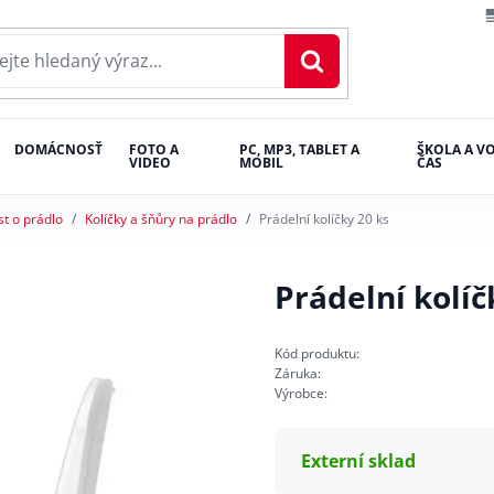
DOMÁCNOSŤ
FOTO A
PC, MP3, TABLET A
ŠKOLA A V
VIDEO
MOBIL
ČAS
st o prádlo
Kolíčky a šňůry na prádlo
Prádelní kolíčky 20 ks
Prádelní kolíč
Kód produktu:
Záruka:
Výrobce:
Externí sklad