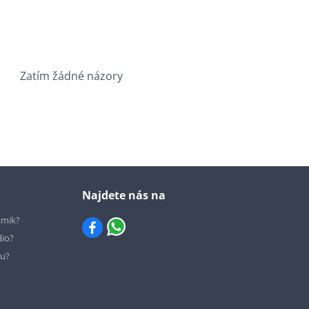
Zatím žádné názory
Najdete nás na
ámik?
dio?
hu?