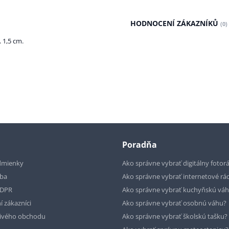
HODNOCENÍ ZÁKAZNÍKŮ
(0)
. 1,5 cm.
Poradňa
dmienky
Ako správne vybrať digitálny fotor
tba
Ako správne vybrať internetové rá
GDPR
Ako správne vybrať kuchyňskú vá
í zákazníci
Ako správne vybrať osobnú váhu?
livého obchodu
Ako správne vybrať školskú tašku?