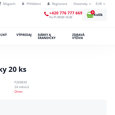
Magazín
Přihlášení
Registrace
Slovensky
EUR
0
+420 776 777 669
Košík
Po-Pi 09:00-16:30
OĽNÝ
VÝPREDAJ
DÁRKY A
ZDRAVÁ
SRANDIČKY
VÝŽIVA
ky 20 ks
P269839
24 měsíců
Orion