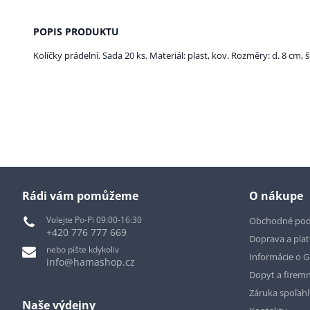
POPIS PRODUKTU
Kolíčky prádelní. Sada 20 ks. Materiál: plast, kov. Rozměry: d. 8 cm, š
Rádi vám pomůžeme
O nákupe
Volejte Po-Pi 09:00-16:30
Obchodné po
+420 776 777 669
Doprava a pla
nebo pište kdykoliv
Informácie o 
info@hamashop.cz
Dopyt a firemn
Záruka spoľah
Naše výdejny