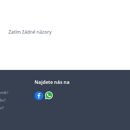
Zatím žádné názory
Najdete nás na
ámik?
dio?
hu?