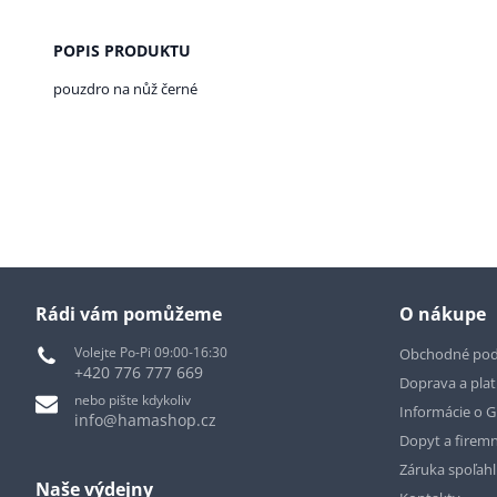
POPIS PRODUKTU
pouzdro na nůž černé
Rádi vám pomůžeme
O nákupe
Volejte Po-Pi 09:00-16:30
Obchodné po
+420 776 777 669
Doprava a pla
nebo pište kdykoliv
Informácie o 
info@hamashop.cz
Dopyt a firemn
Záruka spoľah
Naše výdejny