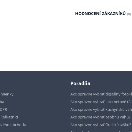
HODNOCENÍ ZÁKAZNÍKŮ
(0)
Poradňa
dmienky
Ako správne vybrať digitálny fotor
tba
Ako správne vybrať internetové rá
GDPR
Ako správne vybrať kuchyňskú vá
í zákazníci
Ako správne vybrať osobnú váhu?
livého obchodu
Ako správne vybrať školskú tašku?