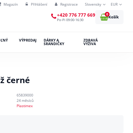
Magazín
Přihlášení
Registrace
Slovensky
EUR
0
+420 776 777 669
Košík
Po-Pi 09:00-16:30
OĽNÝ
VÝPREDAJ
DÁRKY A
ZDRAVÁ
SRANDIČKY
VÝŽIVA
ž černé
65839000
24 měsíců
Plastimex