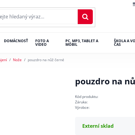
DOMÁCNOSŤ
FOTO A
PC, MP3, TABLET A
ŠKOLA A V
VIDEO
MOBIL
ČAS
ájení
Nože
pouzdro na nůž černé
pouzdro na nů
Kód produktu:
Záruka:
Výrobce:
Externí sklad